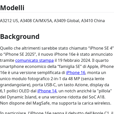
Modelli
A3212 US, A3408 CA/MX/SA, A3409 Global, A3410 China
Background
Quello che altrimenti sarebbe stato chiamato “iPhone SE 4”
o “iPhone SE 2025”, il nuovo iPhone 16e è stato annunciato
tramite
comunicato stampa
il 19 febbraio 2024. Il quarto
smartphone economico della “famiglia SE” di Apple, iPhone
16e è una versione semplificata di
iPhone 16
, monta un
unico modulo fotografico 2-in-1 da 48 MP (senza lente
grandangolare), porta USB-C, un tasto Azione, display da
6,1 pollici OLED dal
iPhone 14
, un notch anziché la "pillola"
del Dynamic Island, e una versione ridotta del SoC A18.
Non dispone del MagSafe, ma supporta la carica wireless.
In particolare, l'iPhone 16e segna il debutto dell'Apple C1, il