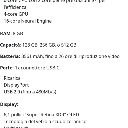
6‑core CPU con 2 core per le prestazioni e 4 per
l'efficienza
4‑core GPU
16‑core Neural Engine
RAM
: 8 GB
Capacità
: 128 GB, 256 GB, o 512 GB
Batteria:
3561 mAh, fino a 26 ore di riproduzione video
Porte:
1x connettore USB-C
Ricarica
DisplayPort
USB 2.0 (fino a 480Mb/s)
Display:
6,1 pollici “Super Retina XDR” OLED
Tecnologia del vetro a scudo ceramico