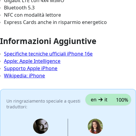
Gigabit LTE con 4x4 MIMO
Bluetooth 5.3
NFC con modalità lettore
Express Cards anche in risparmio energetico
Informazioni Aggiuntive
Specifiche tecniche ufficiali iPhone 16e
Apple: Apple Intelligence
Supporto Apple iPhone
Wikipedia: iPhone
en
it
100%
Un ringraziamento speciale a questi
traduttori: