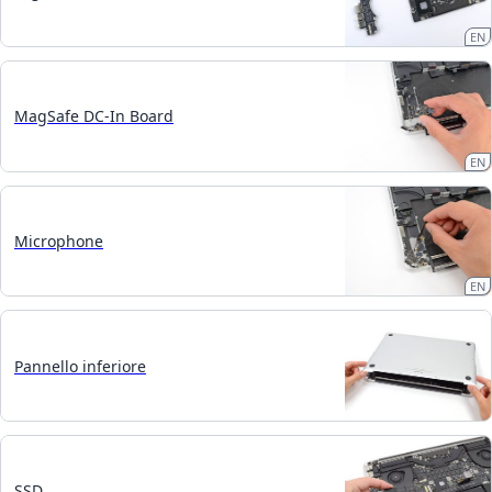
EN
MagSafe DC-In Board
EN
Microphone
EN
Pannello inferiore
SSD