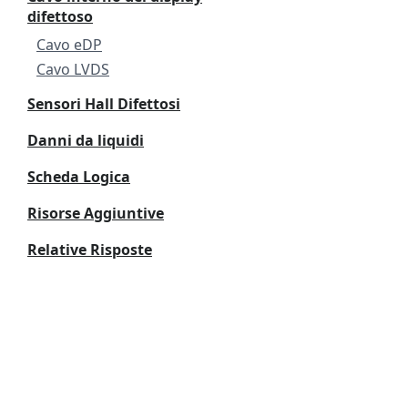
difettoso
Cavo eDP
Cavo LVDS
Sensori Hall Difettosi
Danni da liquidi
Scheda Logica
Risorse Aggiuntive
Relative Risposte