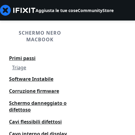
Aggiusta le tue cose
Community
Store
SCHERMO NERO
MACBOOK
Primi passi
Triage
Software Instabile
Corruzione firmware
Schermo danneggiato o
difettoso
Cavi flessibili difettosi
Cavo interno del display