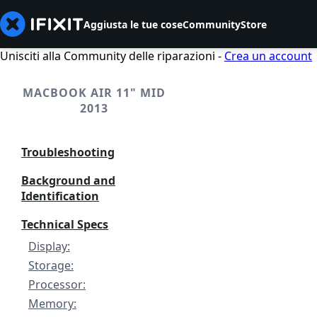
Aggiusta le tue cose
Community
Store
Unisciti alla Community delle riparazioni -
Crea un account
MACBOOK AIR 11" MID
2013
Troubleshooting
Background and
Identification
Technical Specs
Display:
Storage:
Processor:
Memory: