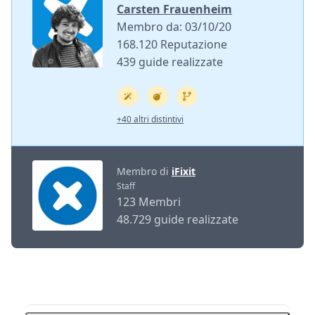
Carsten Frauenheim
Membro da: 03/10/20
168.120 Reputazione
439 guide realizzate
+40 altri distintivi
Membro di
iFixit
Staff
123 Membri
48.729 guide realizzate