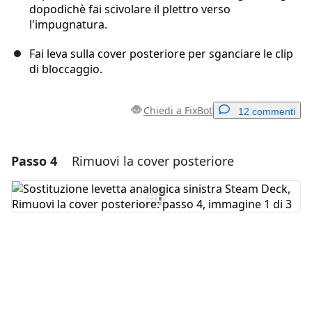
dopodichè fai scivolare il plettro verso
l'impugnatura.
Fai leva sulla cover posteriore per sganciare le clip
di bloccaggio.
Chiedi a FixBot
12 commenti
Passo 4
Rimuovi la cover posteriore
Aggiungi un commento
Aggiungi Commento
Annulla
Pubblica commento