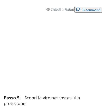
Chiedi a FixBot
5 commenti
Aggiungi un commento
Aggiungi Commento
Annulla
Pubblica commento
Passo 5
Scopri la vite nascosta sulla
protezione