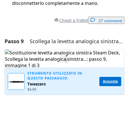
disconnetterlo completamente a mano.
Chiedi a FixBot
27 commenti
Passo 9
Scollega la levetta analogica sinistra...
Aggiungi un commento
Aggiungi Commento
STRUMENTO UTILIZZATO IN
QUESTO PASSAGGIO:
Annulla
Pubblica commento
Acquista
Tweezers
$4.99