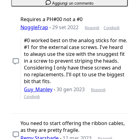
Aggiungi un commento
Requires a PH#00 not a #0
NoggleFrap
-
29 set 2022
Rispondi
Condividi
#0 worked best on the analog sticks for me.
#1 for the external case screws. I've heard
to always use the size with the snuggest fit
in a screw to prevent striping the heads.
Considering I only have these screws and
no replacements. I'll opt to use the biggest
bit that fits.
Guy_Manley
-
30 gen 2023
Rispondi
Condividi
You need to start offering the ribbon cables,
as they are pretty fragile.
Remy Starshade
-
12 mar 2023
Rispondi