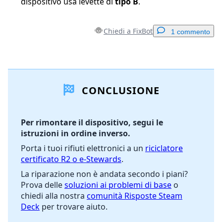
dispositivo usa levette di
tipo B
.
Chiedi a FixBot
1 commento
Aggiungi un commento
CONCLUSIONE
Aggiungi Commento
Per rimontare il dispositivo, segui le
istruzioni in ordine inverso.
Annulla
Pubblica commento
Porta i tuoi rifiuti elettronici a un
riciclatore
certificato R2 o e-Stewards
.
La riparazione non è andata secondo i piani?
Prova delle
soluzioni ai problemi di base
o
chiedi alla nostra
comunità Risposte Steam
Deck
per trovare aiuto.