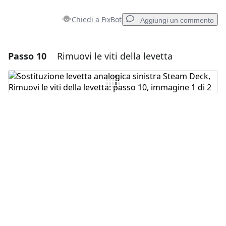
Chiedi a FixBot
Aggiungi un commento
Passo 10
Rimuovi le viti della levetta
Aggiungi un commento
Aggiungi Commento
Annulla
Pubblica commento