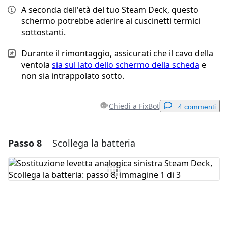
A seconda dell'età del tuo Steam Deck, questo
schermo potrebbe aderire ai cuscinetti termici
sottostanti.
Durante il rimontaggio, assicurati che il cavo della
ventola
sia sul lato dello schermo della scheda
e
non sia intrappolato sotto.
Chiedi a FixBot
4 commenti
Passo 8
Scollega la batteria
Aggiungi un commento
Aggiungi Commento
Annulla
Pubblica commento