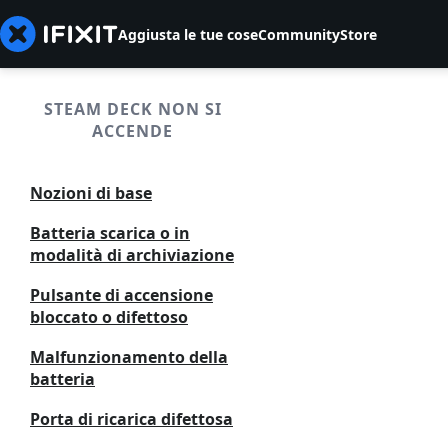
Aggiusta le tue cose
Community
Store
STEAM DECK NON SI
ACCENDE
Nozioni di base
Batteria scarica o in
modalità di archiviazione
Pulsante di accensione
bloccato o difettoso
Malfunzionamento della
batteria
Porta di ricarica difettosa