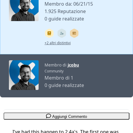
Membro da: 06/21/15
1.925 Reputazione
0 guide realizzate
+2 altri distintivi
Membro di
jcobu
Community
Membro di 1
0 guide realizzate
Aggiungi Commento
I've had this happen to 2 4a's. The first one was