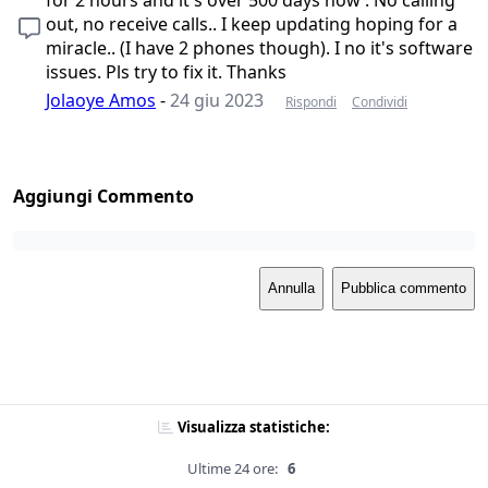
for 2 hours and it's over 500 days now . No calling
out, no receive calls.. I keep updating hoping for a
miracle.. (I have 2 phones though). I no it's software
issues. Pls try to fix it. Thanks
Jolaoye Amos
-
24 giu 2023
Rispondi
Condividi
Aggiungi Commento
Annulla
Pubblica commento
Visualizza statistiche:
Ultime 24 ore:
6