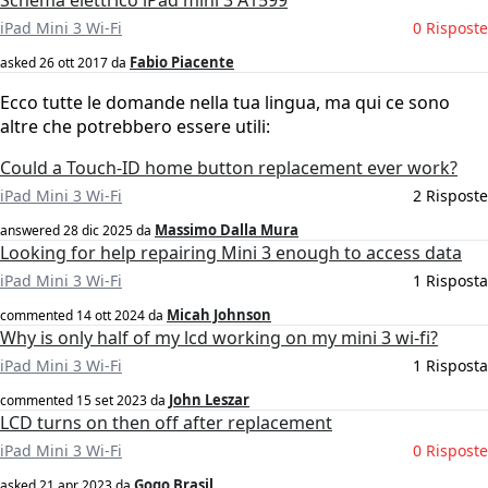
Schema elettrico iPad mini 3 A1599
iPad Mini 3 Wi-Fi
0 Risposte
Fabio Piacente
asked
26 ott 2017
da
Ecco tutte le domande nella tua lingua, ma qui ce sono
altre che potrebbero essere utili:
Could a Touch-ID home button replacement ever work?
iPad Mini 3 Wi-Fi
2 Risposte
Massimo Dalla Mura
answered
28 dic 2025
da
Looking for help repairing Mini 3 enough to access data
iPad Mini 3 Wi-Fi
1 Risposta
Micah Johnson
commented
14 ott 2024
da
Why is only half of my lcd working on my mini 3 wi-fi?
iPad Mini 3 Wi-Fi
1 Risposta
John Leszar
commented
15 set 2023
da
LCD turns on then off after replacement
iPad Mini 3 Wi-Fi
0 Risposte
Gogo Brasil
asked
21 apr 2023
da