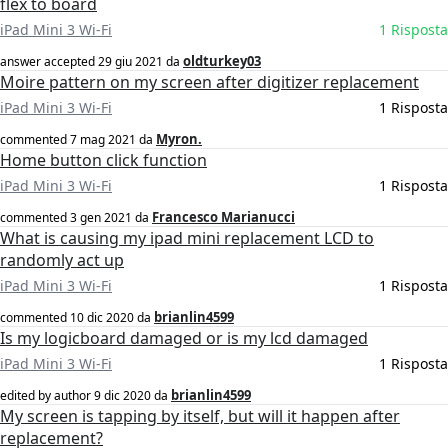
flex to board
iPad Mini 3 Wi-Fi
1 Risposta
oldturkey03
answer accepted
29 giu 2021
da
Moire pattern on my screen after digitizer replacement
iPad Mini 3 Wi-Fi
1 Risposta
Myron.
commented
7 mag 2021
da
Home button click function
iPad Mini 3 Wi-Fi
1 Risposta
Francesco Marianucci
commented
3 gen 2021
da
What is causing my ipad mini replacement LCD to
randomly act up
iPad Mini 3 Wi-Fi
1 Risposta
brianlin4599
commented
10 dic 2020
da
Is my logicboard damaged or is my lcd damaged
iPad Mini 3 Wi-Fi
1 Risposta
brianlin4599
edited by author
9 dic 2020
da
My screen is tapping by itself, but will it happen after
replacement?