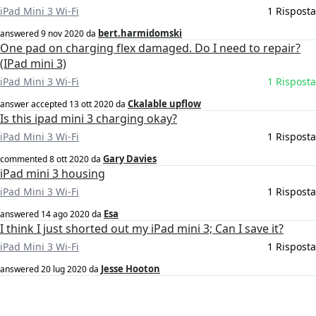
iPad Mini 3 Wi-Fi
1 Risposta
bert.harmidomski
answered
9 nov 2020
da
One pad on charging flex damaged. Do I need to repair?
(IPad mini 3)
iPad Mini 3 Wi-Fi
1 Risposta
Ckalable upflow
answer accepted
13 ott 2020
da
Is this ipad mini 3 charging okay?
iPad Mini 3 Wi-Fi
1 Risposta
Gary Davies
commented
8 ott 2020
da
iPad mini 3 housing
iPad Mini 3 Wi-Fi
1 Risposta
Esa
answered
14 ago 2020
da
I think I just shorted out my iPad mini 3; Can I save it?
iPad Mini 3 Wi-Fi
1 Risposta
Jesse Hooton
answered
20 lug 2020
da