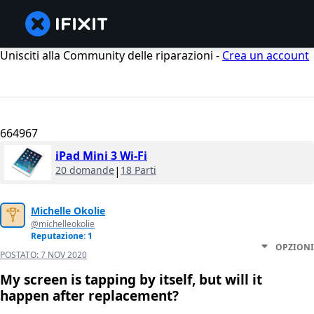
Unisciti alla Community delle riparazioni -
Crea un account
664967
iPad Mini 3 Wi-Fi
20 domande
|
18 Parti
Michelle Okolie
@michelleokolie
Reputazione: 1
OPZIONI
POSTATO:
7 NOV 2020
My screen is tapping by itself, but will it
happen after replacement?