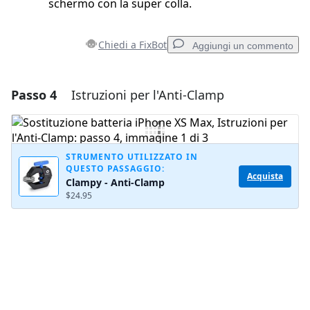
schermo con la super colla.
Chiedi a FixBot
Aggiungi un commento
Passo 4
Istruzioni per l'Anti-Clamp
Aggiungi un commento
Aggiungi Commento
STRUMENTO UTILIZZATO IN
QUESTO PASSAGGIO:
Acquista
Clampy - Anti-Clamp
Annulla
Pubblica commento
$24.95