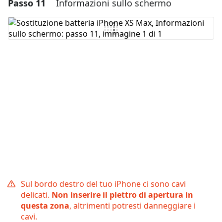
Passo 11
Informazioni sullo schermo
Aggiungi un commento
Aggiungi Commento
Annulla
Pubblica commento
Sul bordo destro del tuo iPhone ci sono cavi
delicati.
Non inserire il plettro di apertura in
questa zona
, altrimenti potresti danneggiare i
cavi.