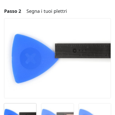
Passo 2
Segna i tuoi plettri
Aggiungi un commento
Aggiungi Commento
Annulla
Pubblica commento