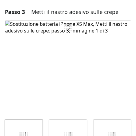
Passo 3
Metti il nastro adesivo sulle crepe
Aggiungi un commento
Aggiungi Commento
Annulla
Pubblica commento