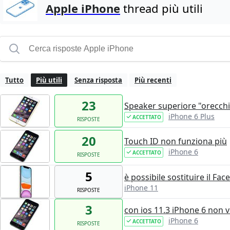
Apple iPhone
thread più utili
Tutto
Più utili
Senza risposta
Più recenti
23
Speaker superiore "orecch
iPhone 6 Plus
ACCETTATO
RISPOSTE
20
Touch ID non funziona più
iPhone 6
ACCETTATO
RISPOSTE
5
è possibile sostituire il Fac
iPhone 11
RISPOSTE
3
con ios 11.3 iPhone 6 non ve
iPhone 6
ACCETTATO
RISPOSTE