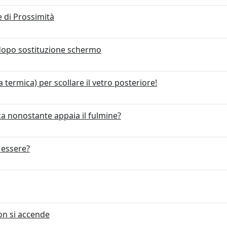
 di Prossimità
dopo sostituzione schermo
 termica) per scollare il vetro posteriore!
ca nonostante appaia il fulmine?
 essere?
on si accende