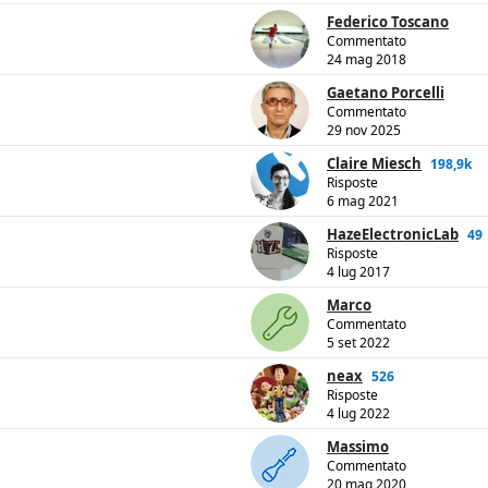
Federico Toscano
Commentato
24 mag 2018
Gaetano Porcelli
Commentato
29 nov 2025
Claire Miesch
198,9k
Risposte
6 mag 2021
HazeElectronicLab
49
Risposte
4 lug 2017
Marco
Commentato
5 set 2022
neax
526
Risposte
4 lug 2022
Massimo
Commentato
20 mag 2020