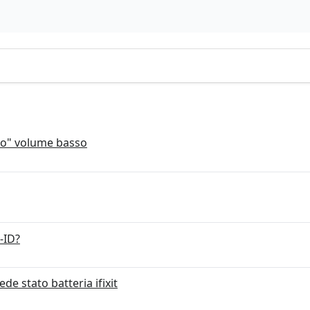
io" volume basso
e-ID?
de stato batteria ifixit