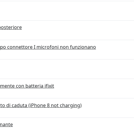
posteriore
uppo connettore I microfoni non funzionano
mente con batteria ifixit
to di caduta (iPhone 8 not charging)
onante