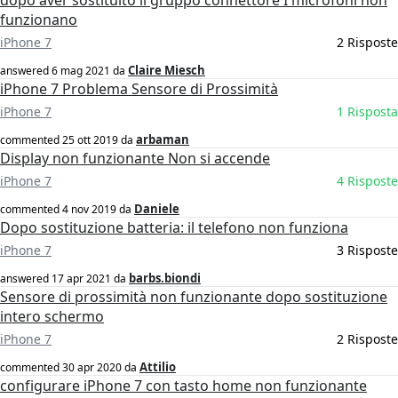
dopo aver sostituito il gruppo connettore I microfoni non
funzionano
iPhone 7
2 Risposte
Claire Miesch
answered
6 mag 2021
da
iPhone 7 Problema Sensore di Prossimità
iPhone 7
1 Risposta
arbaman
commented
25 ott 2019
da
Display non funzionante Non si accende
iPhone 7
4 Risposte
Daniele
commented
4 nov 2019
da
Dopo sostituzione batteria: il telefono non funziona
iPhone 7
3 Risposte
barbs.biondi
answered
17 apr 2021
da
Sensore di prossimità non funzionante dopo sostituzione
intero schermo
iPhone 7
2 Risposte
Attilio
commented
30 apr 2020
da
configurare iPhone 7 con tasto home non funzionante