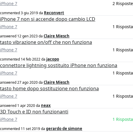
iPhone 7
2 Risposte
Reconvert
commented
3 giu 2019
da
iPhone 7 non si accende dopo cambio LCD
iPhone 7
1 Risposta
Claire Miesch
answered
12 gen 2023
da
tasto vibrazione on/off che non funziona
iPhone 7
1 Risposta
jacopo
commented
14 feb 2022
da
connettore lightning sostituito iPhone non funziona
iPhone 7
1 Risposta
Claire Miesch
answered
27 ago 2020
da
tasto home dopo sostituzione non funziona
iPhone 7
1 Risposta
neax
answered
1 apr 2020
da
3D Touch e ID non funzionanti
iPhone 7
1 Risposta
gerardo de simone
commented
11 set 2019
da