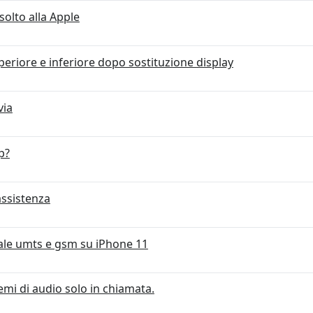
solto alla Apple
eriore e inferiore dopo sostituzione display
via
p?
assistenza
le umts e gsm su iPhone 11
mi di audio solo in chiamata.