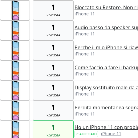
1
Bloccato su Restore. Non ri
iPhone 11
RISPOSTA
1
Audio basso da speaker sup
iPhone 11
RISPOSTA
1
Perche il mio iPhone si riav
iPhone 11
RISPOSTA
1
Come faccio a fare il backu
iPhone 11
RISPOSTA
1
Display sostituito male da 
iPhone 11
RISPOSTA
1
Perdita momentanea segna
iPhone 11
RISPOSTA
1
Ho un iPhone 11 con proble
iPhone 11
ACCETTATO
RISPOSTA