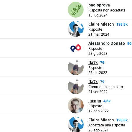
paoloprova
Risposta non accettata
15 lug 2024
Claire Miesch
198,8k
Risposte
21 mar 2024
Alessandro Donato
90
Risposte
28 giu 2023
fla7x
79
Risposte
26 dic 2022
fla7x
79
Commento eliminato
21 set 2022
jacopo
4,6k
Risposte
12 gen 2022
Claire Miesch
198,8k
Accettata una risposta
26 ago 2021