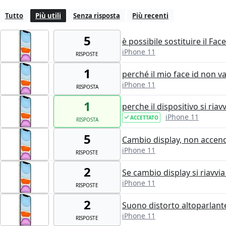
Tutto
Più utili
Senza risposta
Più recenti
5
è possibile sostituire il Fac
iPhone 11
RISPOSTE
1
perché il mio face id non v
iPhone 11
RISPOSTA
1
perche il dispositivo si riav
iPhone 11
ACCETTATO
RISPOSTA
5
Cambio display, non accen
iPhone 11
RISPOSTE
2
Se cambio display si riavvi
iPhone 11
RISPOSTE
2
Suono distorto altoparlante
iPhone 11
RISPOSTE