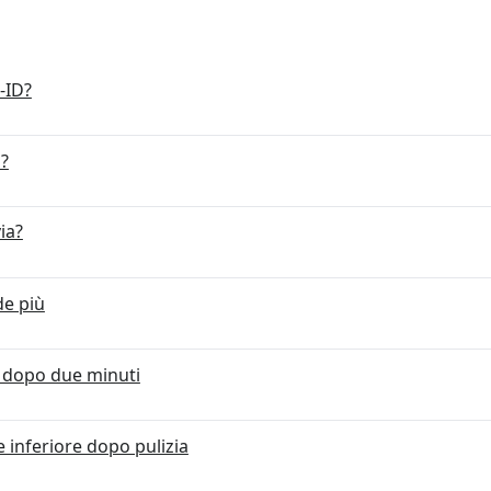
e-ID?
a?
via?
de più
a dopo due minuti
 inferiore dopo pulizia