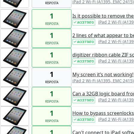
iPad 2 Wi-Fi (A1395, EMC 2415)
RISPOSTA
1
Is it possible to remove th
iPad 2 Wi-Fi (A13
ACCETTATO
RISPOSTA
1
2 lines of what appear to b
iPad 2 Wi-Fi (A13
ACCETTATO
RISPOSTA
1
digitizer ribbon cable ZIF s
iPad 2 Wi-Fi (A13
ACCETTATO
RISPOSTA
1
My screen it’s not working!
iPad 2 Wi-Fi (A1395, EMC 2415)
RISPOSTA
1
Can a 32GB logic board fro
iPad 2 Wi-Fi (A13
ACCETTATO
RISPOSTA
1
How to bypass screenlocks
iPad 2 Wi-Fi (A13
ACCETTATO
RISPOSTA
1
Can't connect to iPad soft