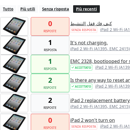
Tutto
Più utili
Senza risposta
Più recenti
0
كيف فك قفل التنشيط
iPad 2 Wi-Fi (A
SENZA RISPOSTA
RISPOSTE
1
It's not charging.
iPad 2 Wi-Fi (A1395, EMC 2415)
RISPOSTA
1
EMC 2328, bootlooped for 
iPad 2 Wi-Fi (A13
ACCETTATO
RISPOSTA
2
Is there any way to reset 
iPad 2 Wi-Fi (A13
ACCETTATO
RISPOSTE
2
iPad 2 replacement battery
iPad 2 Wi-Fi (A1395, EMC 2415)
RISPOSTE
0
iPad 2 won't turn on
iPad 2 Wi-Fi (A
SENZA RISPOSTA
RISPOSTE