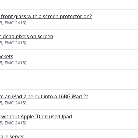
e front glass with a screen protector on?
95, EMC 2415)
e dead pixels on screen
95, EMC 2415)
ockets
95, EMC 2415)
m an iPad 2 be put into a 16BG iPad 2?
95, EMC 2415)
 without Apple ID on used Ipad
95, EMC 2415)
ware server