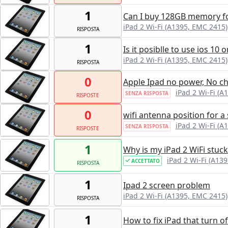
1
Can I buy 128GB memory fo
iPad 2 Wi-Fi (A1395, EMC 2415)
RISPOSTA
1
Is it posiblle to use ios 10 
iPad 2 Wi-Fi (A1395, EMC 2415)
RISPOSTA
0
Apple Ipad no power, No ch
iPad 2 Wi-Fi (A
SENZA RISPOSTA
RISPOSTE
0
wifi antenna position for a
iPad 2 Wi-Fi (A
SENZA RISPOSTA
RISPOSTE
1
Why is my iPad 2 WiFi stuck
iPad 2 Wi-Fi (A13
ACCETTATO
RISPOSTA
1
Ipad 2 screen problem
iPad 2 Wi-Fi (A1395, EMC 2415)
RISPOSTA
1
How to fix iPad that turn 