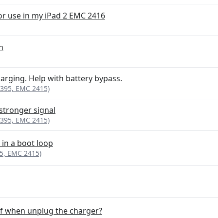
r use in my iPad 2 EMC 2416
on
arging. Help with battery bypass.
1395, EMC 2415)
 stronger signal
1395, EMC 2415)
 in a boot loop
95, EMC 2415)
off when unplug the charger?