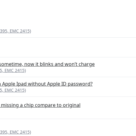
1395, EMC 2415)
sometime, now it blinks and won’t charge
95, EMC 2415)
an Apple Ipad without Apple ID password?
95, EMC 2415)
 missing a chip compare to original
1395, EMC 2415)