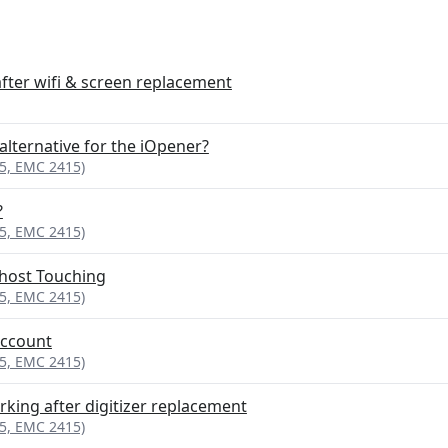
fter wifi & screen replacement
lternative for the iOpener?
95, EMC 2415)
?
95, EMC 2415)
Ghost Touching
95, EMC 2415)
account
95, EMC 2415)
rking after digitizer replacement
95, EMC 2415)