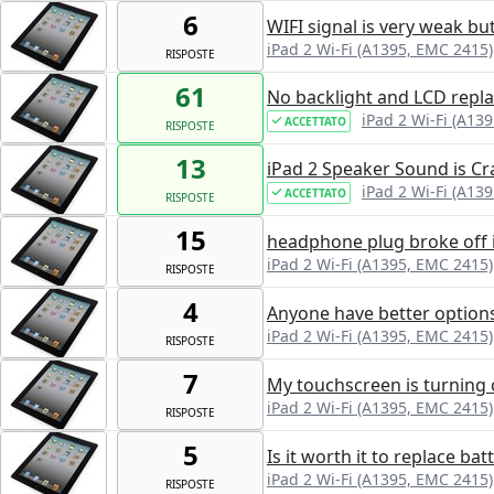
6
WIFI signal is very weak bu
iPad 2 Wi-Fi (A1395, EMC 2415)
RISPOSTE
61
No backlight and LCD replac
iPad 2 Wi-Fi (A13
ACCETTATO
RISPOSTE
13
iPad 2 Speaker Sound is Cr
iPad 2 Wi-Fi (A13
ACCETTATO
RISPOSTE
15
headphone plug broke off i
iPad 2 Wi-Fi (A1395, EMC 2415)
RISPOSTE
4
Anyone have better options
iPad 2 Wi-Fi (A1395, EMC 2415)
RISPOSTE
7
My touchscreen is turning 
iPad 2 Wi-Fi (A1395, EMC 2415)
RISPOSTE
5
Is it worth it to replace bat
iPad 2 Wi-Fi (A1395, EMC 2415)
RISPOSTE