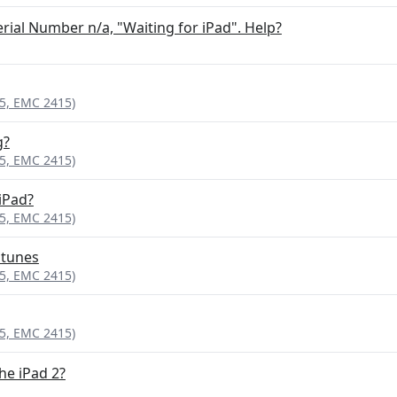
erial Number n/a, "Waiting for iPad". Help?
95, EMC 2415)
g?
95, EMC 2415)
iPad?
95, EMC 2415)
itunes
95, EMC 2415)
95, EMC 2415)
he iPad 2?