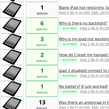
1
Blank iPad not restoring, S
iPad 2 Wi-Fi (A1395, EMC 2415)
RISPOSTA
6
Why is there no backlight?
iPad 2 Wi-Fi (A13
ACCETTATO
RISPOSTE
3
Why is my ipad not workin
iPad 2 Wi-Fi (A13
ACCETTATO
RISPOSTE
2
How do I reset my hanged 
iPad 2 Wi-Fi (A13
ACCETTATO
RISPOSTE
1
ipad 2 disabled connect to 
iPad 2 Wi-Fi (A13
ACCETTATO
RISPOSTA
1
No battery? It just worked!
iPad 2 Wi-Fi (A13
ACCETTATO
RISPOSTA
13
Was there an antennae in t
iPad 2 Wi-Fi (A1395, EMC 2415)
RISPOSTE