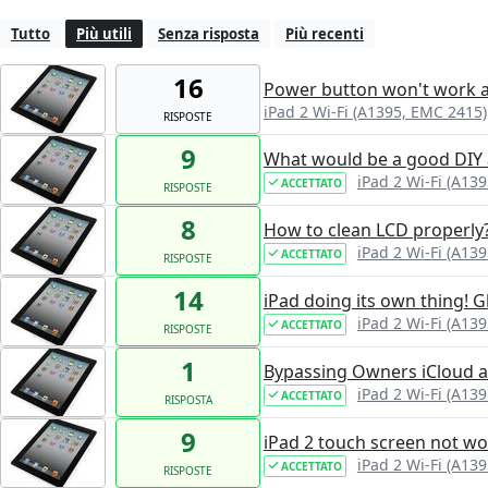
Tutto
Più utili
Senza risposta
Più recenti
16
Power button won't work a
iPad 2 Wi-Fi (A1395, EMC 2415)
RISPOSTE
9
What would be a good DIY a
iPad 2 Wi-Fi (A13
ACCETTATO
RISPOSTE
8
How to clean LCD properly
iPad 2 Wi-Fi (A13
ACCETTATO
RISPOSTE
14
iPad doing its own thing! 
iPad 2 Wi-Fi (A13
ACCETTATO
RISPOSTE
1
Bypassing Owners iCloud 
iPad 2 Wi-Fi (A13
ACCETTATO
RISPOSTA
9
iPad 2 touch screen not wo
iPad 2 Wi-Fi (A13
ACCETTATO
RISPOSTE