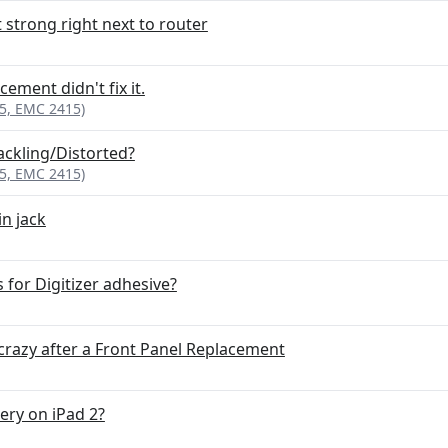
t strong right next to router
ement didn't fix it.
95, EMC 2415)
ackling/Distorted?
95, EMC 2415)
n jack
 for Digitizer adhesive?
crazy after a Front Panel Replacement
tery on iPad 2?