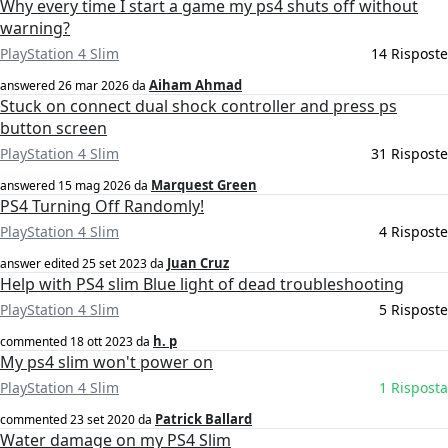
Why every time I start a game my ps4 shuts off without
warning?
PlayStation 4 Slim
14 Risposte
Aiham Ahmad
answered
26 mar 2026
da
Stuck on connect dual shock controller and press ps
button screen
PlayStation 4 Slim
31 Risposte
Marquest Green
answered
15 mag 2026
da
PS4 Turning Off Randomly!
PlayStation 4 Slim
4 Risposte
Juan Cruz
answer edited
25 set 2023
da
Help with PS4 slim Blue light of dead troubleshooting
PlayStation 4 Slim
5 Risposte
h. p
commented
18 ott 2023
da
My ps4 slim won't power on
PlayStation 4 Slim
1 Risposta
Patrick Ballard
commented
23 set 2020
da
Water damage on my PS4 Slim