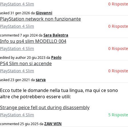
PlayStation 4 Slim
0 Risposte
Giovanni
asked
31 gen 2026
da
PlayStation network non funzionante
PlayStation 4 Slim
0 Risposte
Sara Balestra
commented
7 ago 2024
da
Info su ps4 slim MODELLO 004
PlayStation 4 Slim
0 Risposte
Paolo
edited by author
20 giu 2023
da
PS4 Slim non si accende
PlayStation 4 Slim
0 Risposte
sarva
asked
23 gen 2021
da
Ecco tutte le domande nella tua lingua, ma qui ce sono
altre che potrebbero essere utili:
Strange peice fell out during disassembly
PlayStation 4 Slim
5 Risposte
ZAW WIN
commented
25 giu 2025
da