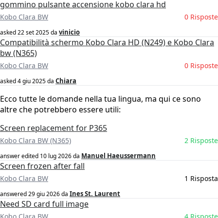
gommino pulsante accensione kobo clara hd
Kobo Clara BW
0 Risposte
vinicio
asked
22 set 2025
da
Compatibilità schermo Kobo Clara HD (N249) e Kobo Clara
bw (N365)
Kobo Clara BW
0 Risposte
Chiara
asked
4 giu 2025
da
Ecco tutte le domande nella tua lingua, ma qui ce sono
altre che potrebbero essere utili:
Screen replacement for P365
Kobo Clara BW (N365)
2 Risposte
Manuel Haeussermann
answer edited
10 lug 2026
da
Screen frozen after fall
Kobo Clara BW
1 Risposta
Ines St. Laurent
answered
29 giu 2026
da
Need SD card full image
Kobo Clara BW
4 Risposte