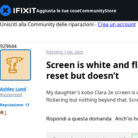
Aggiusta le tue cose
Community
Store
Unisciti alla Community delle riparazioni -
Crea un account
929644
POSTATO:
7 DIC 2025
Screen is white and f
reset but doesn’t
Ashley Lund
My daughter’s kobo Clara 2e screen is 
@ashleylund
flickering but nothing beyond that. Scr
Reputazione: 13
1
Rispondi a questa domanda
Anch'io 