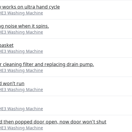
y works on ultra hand cycle
 HE3 Washing Machine
 noise when it spins.
 HE3 Washing Machine
basket
 HE3 Washing Machine
r cleaning filter and replacing drain pump.
 HE3 Washing Machine
d won’t run
 HE3 Washing Machine
 HE3 Washing Machine
d then popped door open, now door won't shut
 HE3 Washing Machine