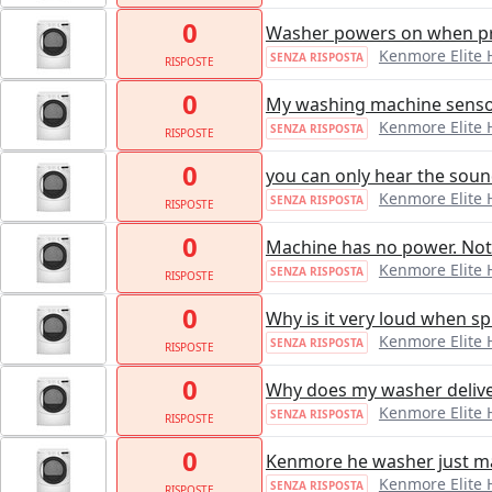
0
Washer powers on when pres
Kenmore Elite
SENZA RISPOSTA
RISPOSTE
0
My washing machine sensor
Kenmore Elite
SENZA RISPOSTA
RISPOSTE
0
you can only hear the sou
Kenmore Elite
SENZA RISPOSTA
RISPOSTE
0
Machine has no power. Not
Kenmore Elite
SENZA RISPOSTA
RISPOSTE
0
Why is it very loud when s
Kenmore Elite
SENZA RISPOSTA
RISPOSTE
0
Why does my washer delive
Kenmore Elite
SENZA RISPOSTA
RISPOSTE
0
Kenmore he washer just mak
Kenmore Elite
SENZA RISPOSTA
RISPOSTE