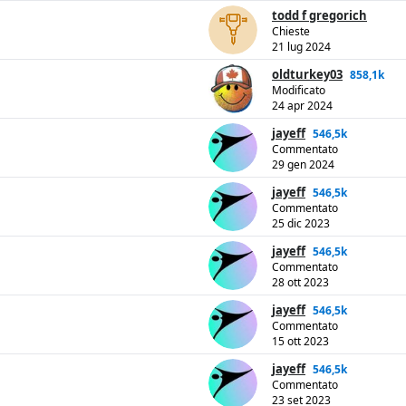
todd f gregorich
Chieste
21 lug 2024
oldturkey03
858,1k
Modificato
24 apr 2024
jayeff
546,5k
Commentato
29 gen 2024
jayeff
546,5k
Commentato
25 dic 2023
jayeff
546,5k
Commentato
28 ott 2023
jayeff
546,5k
Commentato
15 ott 2023
jayeff
546,5k
Commentato
23 set 2023