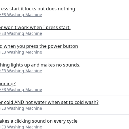
s start it locks but does nothing
 HE3 Washing Machine
 won't work when I press start.
 HE3 Washing Machine
nd when you press the power button
 HE3 Washing Machine
hing lights up and makes no sounds.
 HE3 Washing Machine
pinning?
 HE3 Washing Machine
r cold AND hot water when set to cold wash?
 HE3 Washing Machine
es a clicking sound on every cycle
 HE3 Washing Machine