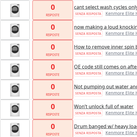
0
cant select wash cycles onl
Kenmore Elite
SENZA RISPOSTA
RISPOSTE
0
now making a loud knocking
Kenmore Elite
SENZA RISPOSTA
RISPOSTE
0
How to remove inner spin 
Kenmore Elite
SENZA RISPOSTA
RISPOSTE
0
OE code still comes on afte
Kenmore Elite
SENZA RISPOSTA
RISPOSTE
0
Not pumping out water an
Kenmore Elite
SENZA RISPOSTA
RISPOSTE
0
Won’t unlock full of water
Kenmore Elite
SENZA RISPOSTA
RISPOSTE
0
Drum banged w/ heavy loa
Kenmore Elite
SENZA RISPOSTA
RISPOSTE