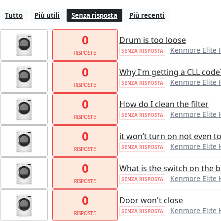
Tutto
Più utili
Senza risposta
Più recenti
0
Drum is too loose
Kenmore Elite
SENZA RISPOSTA
RISPOSTE
0
Why I'm getting a CLL code
Kenmore Elite
SENZA RISPOSTA
RISPOSTE
0
How do I clean the filter
Kenmore Elite
SENZA RISPOSTA
RISPOSTE
0
it won’t turn on not even 
Kenmore Elite
SENZA RISPOSTA
RISPOSTE
0
What is the switch on the 
Kenmore Elite
SENZA RISPOSTA
RISPOSTE
0
Door won't close
Kenmore Elite
SENZA RISPOSTA
RISPOSTE