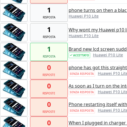
1
phone turns on then a bla
Huawei P10 Lite
RISPOSTA
1
Why wont my Huawei p10 li
Huawei P10 Lite
RISPOSTA
1
Brand new lcd screen sudde
Huawei P10 Lite
ACCETTATO
RISPOSTA
0
phone has got this straight 
Huawei P10 Lit
SENZA RISPOSTA
RISPOSTE
0
As soon as I turn on the in
Huawei P10 Lit
SENZA RISPOSTA
RISPOSTE
0
Phone restarting itself wit
Huawei P10 Lit
SENZA RISPOSTA
RISPOSTE
0
When I plugged in charger i