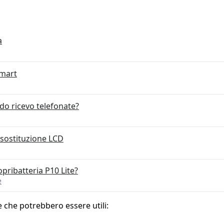
a
Smart
o ricevo telefonate?
sostituzione LCD
pribatteria P10 Lite?
e
e che potrebbero essere utili: