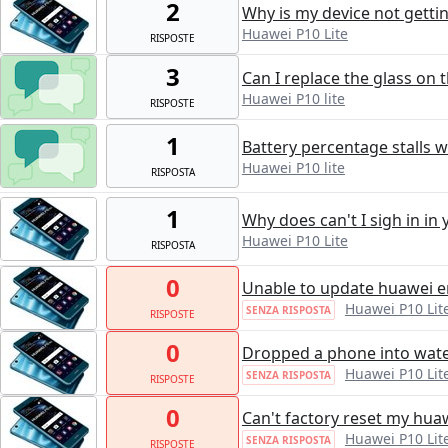
2
Why is my device not getti
Huawei P10 Lite
RISPOSTE
3
Can I replace the glass on 
Huawei P10 lite
RISPOSTE
1
Battery percentage stalls 
Huawei P10 lite
RISPOSTA
1
Why does can't I sigh in in
Huawei P10 Lite
RISPOSTA
0
Unable to update huawei er
Huawei P10 Lit
SENZA RISPOSTA
RISPOSTE
0
Dropped a phone into water
Huawei P10 Lit
SENZA RISPOSTA
RISPOSTE
0
Can't factory reset my huaw
Huawei P10 Lit
SENZA RISPOSTA
RISPOSTE