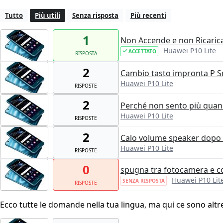
Tutto
Più utili
Senza risposta
Più recenti
1
Non Accende e non Ricaric
Huawei P10 Lite
ACCETTATO
RISPOSTA
2
Cambio tasto impronta P 
Huawei P10 Lite
RISPOSTE
2
Perché non sento più quand
Huawei P10 Lite
RISPOSTE
2
Calo volume speaker dopo 
Huawei P10 Lite
RISPOSTE
0
spugna tra fotocamera e co
Huawei P10 Lit
SENZA RISPOSTA
RISPOSTE
Ecco tutte le domande nella tua lingua, ma qui ce sono altr