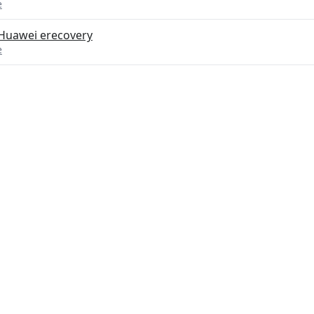
e
 Huawei erecovery
e