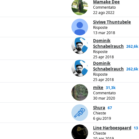
Mamake Dee
Commentato
22 ago 2022
Siviwe Thuntubele
Risposte
13 mar 2018
Dominik
Schnabelrauch
262,6k
Risposte
25 apr 2018
Dominik
Schnabelrauch
262,6k
Risposte
25 apr 2018
mike
31,3k
Commentato
30 mar 2020
Shura
67
Chieste
6 giu 2019
Line Harboesgaard
13
Chieste
10 apr 2019