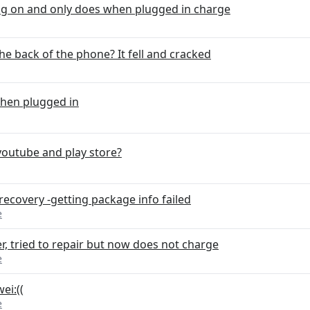
ng on and only does when plugged in charge
the back of the phone? It fell and cracked
when plugged in
 youtube and play store?
ecovery -getting package info failed
e
, tried to repair but now does not charge
e
ei:((
e