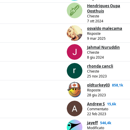
Hendriques Oupa
Oosthuis
Chieste
7 ott 2024
osvaldo malecama
Risposte
9 mar 2025
Jahmal Nuruddin
Chieste
8 giu 2024
rhonda cancli
Chieste
25 nov 2023
oldturkey03
858,1k
Risposte
28 giu 2023
Andrew S
15,6k
Commentato
22 feb 2023
jayeff
546,4k
Modificato