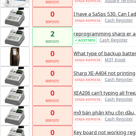
Square Termin
SENZA RISPOSTA
RISPOSTE
0
I have a SaSps 530. Can I ad
Cash Register
SENZA RISPOSTA
RISPOSTE
2
reprogramming sharp er a
Cash Register
ACCETTATO
RISPOSTE
0
What type of backup batter
M3T Kiosk
SENZA RISPOSTA
RISPOSTE
0
Sharp XE-A404 not printing
Cash Register
SENZA RISPOSTA
RISPOSTE
0
XEA206 can’t typing all free
Cash Register
SENZA RISPOSTA
RISPOSTE
0
mở bán phân khu cồn dầu,
Cash Register
SENZA RISPOSTA
RISPOSTE
0
Key board not working regi