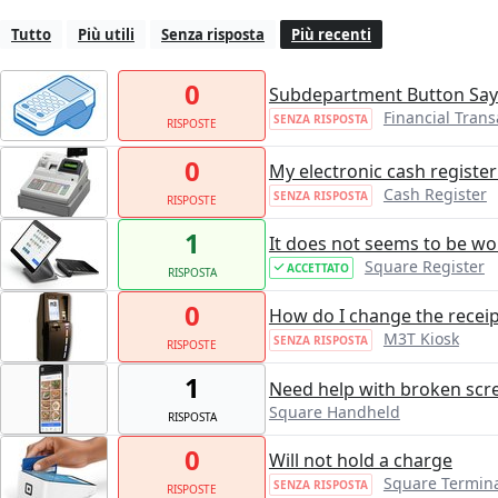
Tutto
Più utili
Senza risposta
Più recenti
0
Subdepartment Button Says
Financial Tran
SENZA RISPOSTA
RISPOSTE
0
My electronic cash registe
Cash Register
SENZA RISPOSTA
RISPOSTE
1
It does not seems to be wo
Square Register
ACCETTATO
RISPOSTA
0
How do I change the recei
M3T Kiosk
SENZA RISPOSTA
RISPOSTE
1
Need help with broken scr
Square Handheld
RISPOSTA
0
Will not hold a charge
Square Termin
SENZA RISPOSTA
RISPOSTE