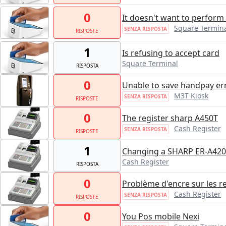
0
It doesn't want to perfor
Square Termin
SENZA RISPOSTA
RISPOSTE
1
Is refusing to accept card
Square Terminal
RISPOSTA
0
Unable to save handpay e
M3T Kiosk
SENZA RISPOSTA
RISPOSTE
0
The register sharp A450T
Cash Register
SENZA RISPOSTA
RISPOSTE
1
Changing a SHARP ER-A420 
Cash Register
RISPOSTA
0
Problème d'encre sur les re
Cash Register
SENZA RISPOSTA
RISPOSTE
0
You Pos mobile Nexi