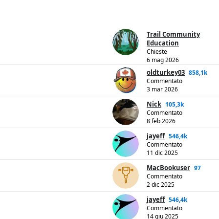
Trail Community
Education
Chieste
6 mag 2026
oldturkey03
858,1k
Commentato
3 mar 2026
Nick
105,3k
Commentato
8 feb 2026
jayeff
546,4k
Commentato
11 dic 2025
MacBookuser
97
Commentato
2 dic 2025
jayeff
546,4k
Commentato
14 giu 2025