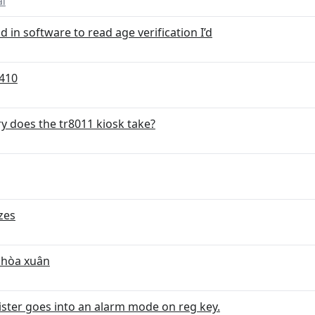
al
d in software to read age verification I’d
410
y does the tr8011 kiosk take?
zes
 hòa xuân
ster goes into an alarm mode on reg key.