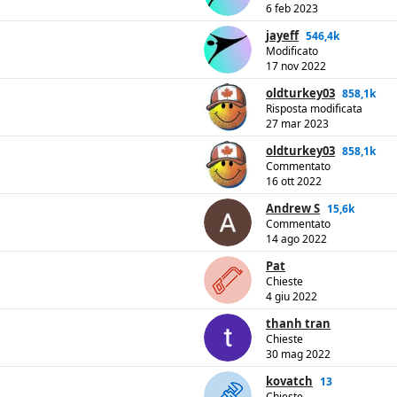
6 feb 2023
jayeff
546,4k
Modificato
17 nov 2022
oldturkey03
858,1k
Risposta modificata
27 mar 2023
oldturkey03
858,1k
Commentato
16 ott 2022
Andrew S
15,6k
Commentato
14 ago 2022
Pat
Chieste
4 giu 2022
thanh tran
Chieste
30 mag 2022
kovatch
13
Chieste