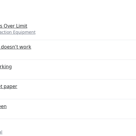
 Over Limit
saction Equipment
r doesn't work
rking
pt paper
een
al