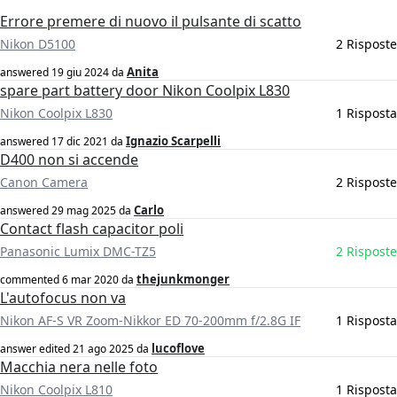
Errore premere di nuovo il pulsante di scatto
Nikon D5100
2 Risposte
Anita
answered
19 giu 2024
da
spare part battery door Nikon Coolpix L830
Nikon Coolpix L830
1 Risposta
Ignazio Scarpelli
answered
17 dic 2021
da
D400 non si accende
Canon Camera
2 Risposte
Carlo
answered
29 mag 2025
da
Contact flash capacitor poli
Panasonic Lumix DMC-TZ5
2 Risposte
thejunkmonger
commented
6 mar 2020
da
L'autofocus non va
Nikon AF-S VR Zoom-Nikkor ED 70-200mm f/2.8G IF
1 Risposta
lucoflove
answer edited
21 ago 2025
da
Macchia nera nelle foto
Nikon Coolpix L810
1 Risposta