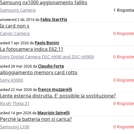
Samsung nx1000 aggionamento fallito
Samsung Camera
1 Risposta
Fabio StartFix
answered
2 dic 2014
da
Ia card non s
Canon Camera
0 Risposte
Paolo Bonini
asked
7 apr 2026
da
La fotocamera indica E62.11
Sony Digital Camera DSC-HX90 and DSC-HX90V
0 Risposte
Claudio Forte
asked
28 mar 2026
da
alloggiamento memory card rotto
Sony A5000
0 Risposte
franco muzzarelli
asked
22 mar 2026
da
Lente esterna distrutta. E' possibile la sostituzione?
Ricoh Theta Z1
0 Risposte
Maurizio Spinelli
asked
14 gen 2026
da
Perché la batteria non si carica?
Samsung L100
0 Risposte