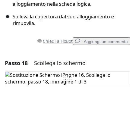
alloggiamento nella scheda logica.
Solleva la copertura dal suo alloggiamento e
rimuovila.
Chiedi a FixBot
Aggiungi un commento
Passo 18
Scollega lo schermo
Aggiungi un commento
Aggiungi Commento
Annulla
Pubblica commento