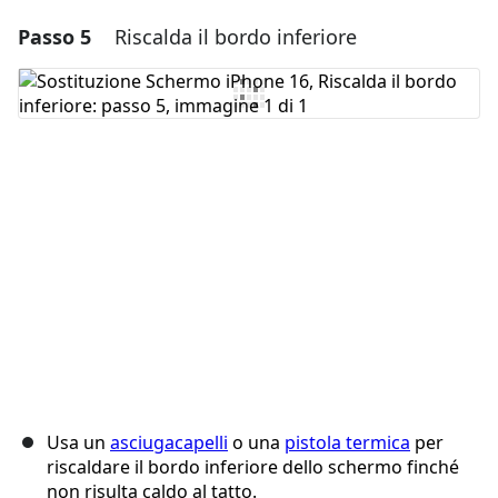
Passo 5
Riscalda il bordo inferiore
Aggiungi un commento
Aggiungi Commento
Annulla
Pubblica commento
Usa un
asciugacapelli
o una
pistola termica
per
riscaldare il bordo inferiore dello schermo finché
non risulta caldo al tatto.