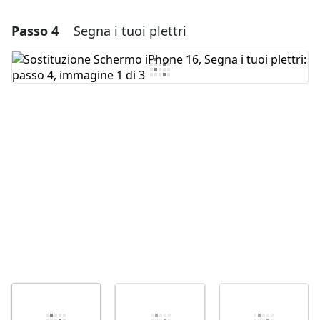
Passo 4
Segna i tuoi plettri
Aggiungi un commento
Aggiungi Commento
Annulla
Pubblica commento