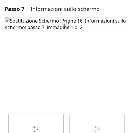
Passo 7
Informazioni sullo schermo
Aggiungi un commento
Aggiungi Commento
Annulla
Pubblica commento