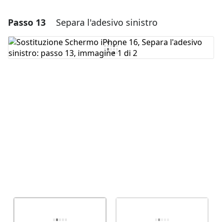
Passo 13
Separa l'adesivo sinistro
Aggiungi un commento
Aggiungi Commento
Annulla
Pubblica commento