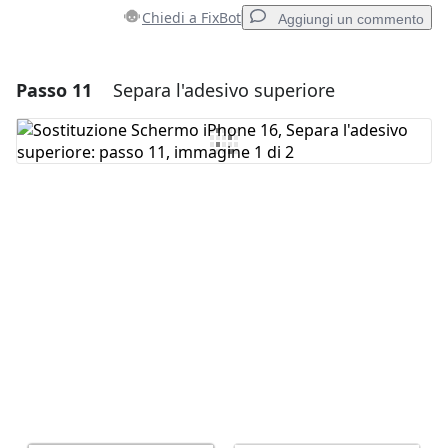
Chiedi a FixBot
Aggiungi un commento
Passo 11
Separa l'adesivo superiore
Aggiungi un commento
Aggiungi Commento
Annulla
Pubblica commento