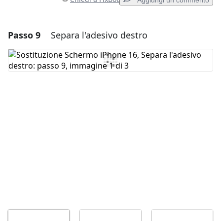
Aggiungi un commento
Passo 9
Separa l'adesivo destro
Aggiungi un commento
Aggiungi Commento
Annulla
Pubblica commento