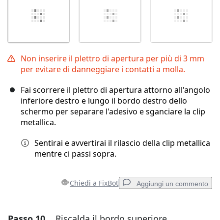
Non inserire il plettro di apertura per più di 3 mm
per evitare di danneggiare i contatti a molla.
Fai scorrere il plettro di apertura attorno all'angolo
inferiore destro e lungo il bordo destro dello
schermo per separare l'adesivo e sganciare la clip
metallica.
Sentirai e avvertirai il rilascio della clip metallica
mentre ci passi sopra.
Chiedi a FixBot
Aggiungi un commento
Passo 10
Riscalda il bordo superiore
Aggiungi un commento