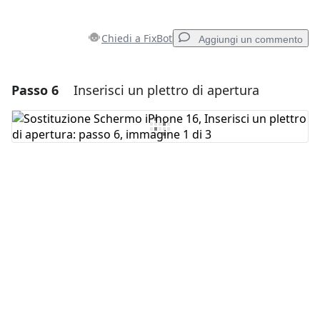
Chiedi a FixBot
Aggiungi un commento
Passo 6
Inserisci un plettro di apertura
Aggiungi un commento
Aggiungi Commento
Annulla
Pubblica commento