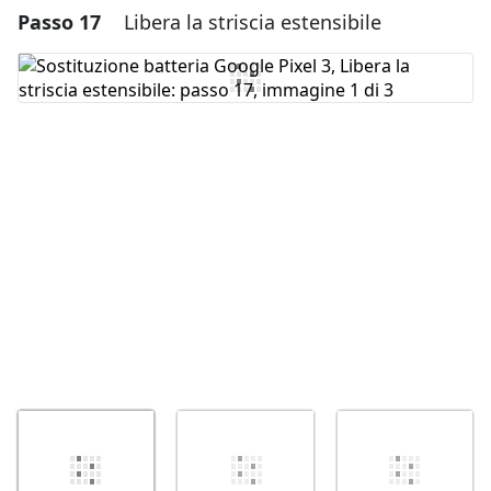
Passo 17
Libera la striscia estensibile
Aggiungi un commento
Aggiungi Commento
Annulla
Pubblica commento