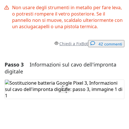
Non usare degli strumenti in metallo per fare leva,
o potresti rompere il vetro posteriore. Se il
pannello non si muove, scaldalo ulteriormente con
un asciugacapelli o una pistola termica.
Chiedi a FixBot
42 commenti
Passo 3
Informazioni sul cavo dell'impronta
Aggiungi un commento
digitale
Aggiungi Commento
Annulla
Pubblica commento