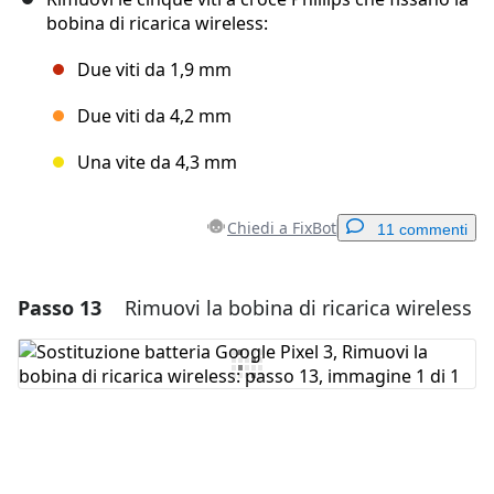
bobina di ricarica wireless:
Due viti da 1,9 mm
Due viti da 4,2 mm
Una vite da 4,3 mm
Chiedi a FixBot
11 commenti
Passo 13
Rimuovi la bobina di ricarica wireless
Aggiungi un commento
Aggiungi Commento
Annulla
Pubblica commento