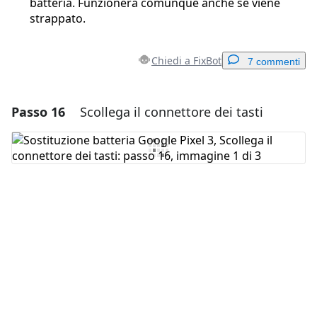
batteria. Funzionerà comunque anche se viene
strappato.
Chiedi a FixBot
7 commenti
Passo 16
Scollega il connettore dei tasti
Aggiungi un commento
Aggiungi Commento
Annulla
Pubblica commento