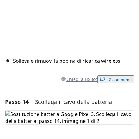
Solleva e rimuovi la bobina di ricarica wireless.
Chiedi a FixBot
2 commenti
Passo 14
Scollega il cavo della batteria
Aggiungi un commento
Aggiungi Commento