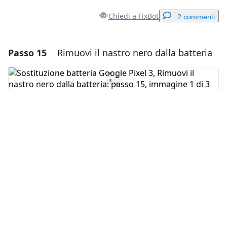
Chiedi a FixBot
2 commenti
Passo 15
Rimuovi il nastro nero dalla batteria
Aggiungi un commento
Aggiungi Commento
Annulla
Pubblica commento