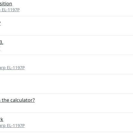
sition
p EL-1197P
?
3.
T
harp EL-1197P
 the calculator?
rk
harp EL-1197P