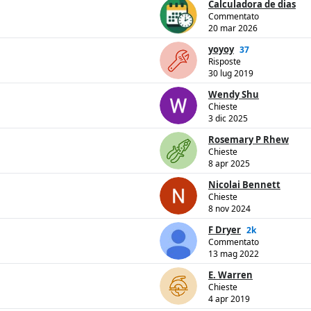
Calculadora de dias
Commentato
20 mar 2026
yoyoy
37
Risposte
30 lug 2019
Wendy Shu
Chieste
3 dic 2025
Rosemary P Rhew
Chieste
8 apr 2025
Nicolai Bennett
Chieste
8 nov 2024
F Dryer
2k
Commentato
13 mag 2022
E. Warren
Chieste
4 apr 2019