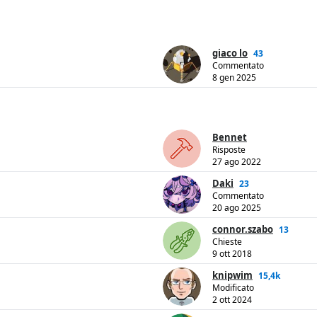
giaco lo
43
Commentato
8 gen 2025
Bennet
Risposte
27 ago 2022
Daki
23
Commentato
20 ago 2025
connor.szabo
13
Chieste
9 ott 2018
knipwim
15,4k
Modificato
2 ott 2024