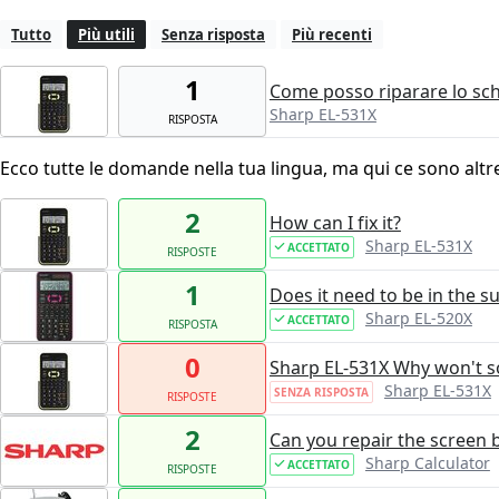
Tutto
Più utili
Senza risposta
Più recenti
1
Come posso riparare lo sch
Sharp EL-531X
RISPOSTA
Ecco tutte le domande nella tua lingua, ma qui ce sono altr
2
How can I fix it?
Sharp EL-531X
ACCETTATO
RISPOSTE
1
Does it need to be in the su
Sharp EL-520X
ACCETTATO
RISPOSTA
0
Sharp EL-531X Why won't s
Sharp EL-531X
SENZA RISPOSTA
RISPOSTE
2
Can you repair the screen 
Sharp Calculator
ACCETTATO
RISPOSTE