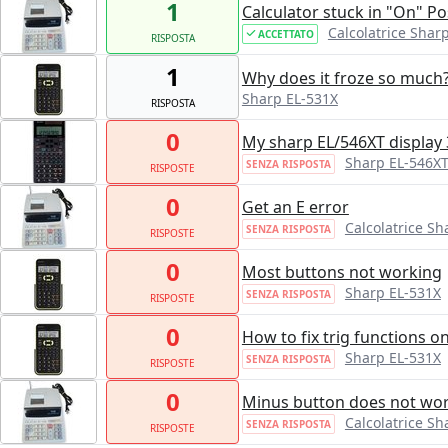
1
Calculator stuck in "On" Po
Calcolatrice Shar
ACCETTATO
RISPOSTA
1
Why does it froze so much
Sharp EL-531X
RISPOSTA
0
My sharp EL/546XT display 
Sharp EL-546X
SENZA RISPOSTA
RISPOSTE
0
Get an E error
Calcolatrice S
SENZA RISPOSTA
RISPOSTE
0
Most buttons not working
Sharp EL-531X
SENZA RISPOSTA
RISPOSTE
0
How to fix trig functions on
Sharp EL-531X
SENZA RISPOSTA
RISPOSTE
0
Minus button does not wo
Calcolatrice S
SENZA RISPOSTA
RISPOSTE