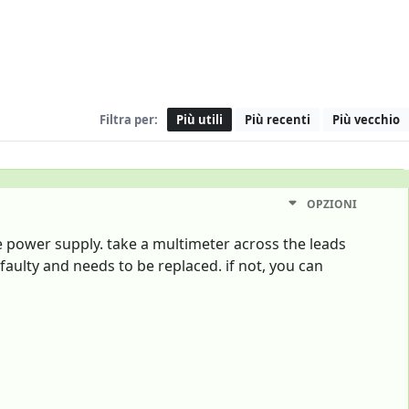
Filtra per:
Più utili
Più recenti
Più vecchio
OPZIONI
the power supply. take a multimeter across the leads
s faulty and needs to be replaced. if not, you can