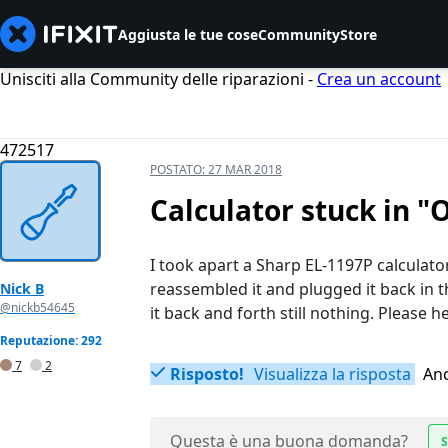
Aggiusta le tue cose
Community
Store
Unisciti alla Community delle riparazioni -
Crea un account
472517
POSTATO:
27 MAR 2018
Calculator stuck in "
I took apart a Sharp EL-1197P calculat
reassembled it and plugged it back in th
Nick B
@nickb54645
it back and forth still nothing. Please he
Reputazione: 292
7
2
Risposto!
Visualizza la risposta
Anc
Questa è una buona domanda?
S