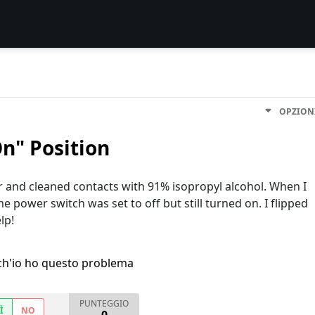
OPZION
On" Position
or and cleaned contacts with 91% isopropyl alcohol. When I
e power switch was set to off but still turned on. I flipped
lp!
h'io ho questo problema
PUNTEGGIO
Ì
NO