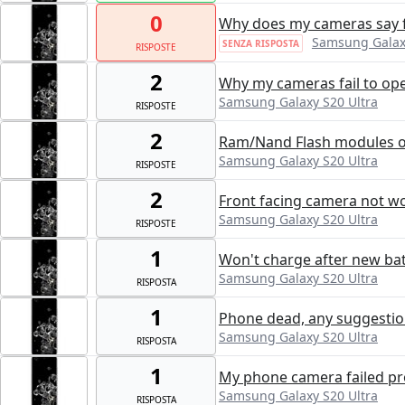
0
Why does my cameras say f
Samsung Galaxy
SENZA RISPOSTA
RISPOSTE
2
Why my cameras fail to op
Samsung Galaxy S20 Ultra
RISPOSTE
2
Ram/Nand Flash modules 
Samsung Galaxy S20 Ultra
RISPOSTE
2
Front facing camera not w
Samsung Galaxy S20 Ultra
RISPOSTE
1
Won't charge after new batt
Samsung Galaxy S20 Ultra
RISPOSTA
1
Phone dead, any suggesti
Samsung Galaxy S20 Ultra
RISPOSTA
1
My phone camera failed p
Samsung Galaxy S20 Ultra
RISPOSTA