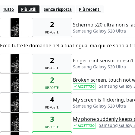
Tutto
Più utili
Senza risposta
Più recenti
2
Schermo s20 ultra non si 
Samsung Galaxy S20 Ultra
RISPOSTE
Ecco tutte le domande nella tua lingua, ma qui ce sono altr
2
Fingerprint sensor doesn'
Samsung Galaxy S20 Ultra
RISPOSTE
2
Broken screen, touch not w
Samsung Galaxy S
ACCETTATO
RISPOSTE
4
My screen is flickering, ba
Samsung Galaxy S20 Ultra
RISPOSTE
3
My phone suddenly keeps g
Samsung Galaxy S
ACCETTATO
RISPOSTE