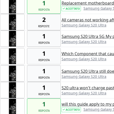
1
Replacement motherboard 
Samsung Galaxy S
ACCETTATO
RISPOSTA
2
All cameras not working a
Samsung Galaxy S20 Ultra
RISPOSTE
1
Samsung S20 Ultra 5G My p
Samsung Galaxy S20 Ultra
RISPOSTA
1
Which Component that caus
Samsung Galaxy S20 Ultra
RISPOSTA
1
Samsung S20 Ultra still do
Samsung Galaxy S20 Ultra
RISPOSTA
1
S20 ultra won't charge pas
Samsung Galaxy S20 Ultra
RISPOSTA
1
will this guide apply to my
Samsung Galaxy S
ACCETTATO
RISPOSTA