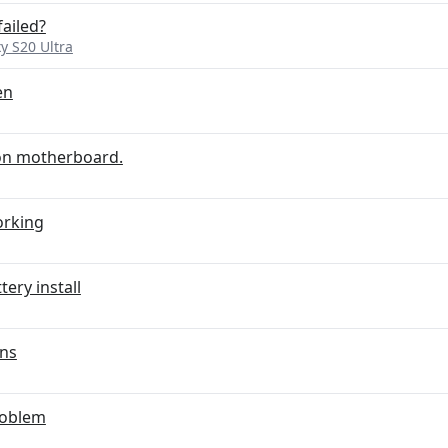
ailed?
 S20 Ultra
en
on motherboard.
orking
ery install
ons
roblem