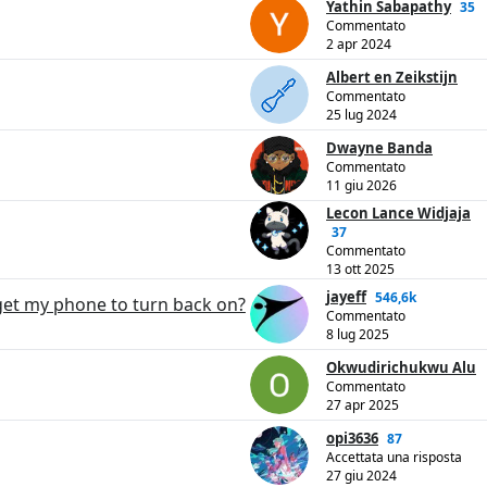
Yathin Sabapathy
35
Commentato
2 apr 2024
Albert en Zeikstijn
Commentato
25 lug 2024
Dwayne Banda
Commentato
11 giu 2026
Lecon Lance Widjaja
37
Commentato
13 ott 2025
jayeff
546,6k
 get my phone to turn back on?
Commentato
8 lug 2025
Okwudirichukwu Alu
Commentato
27 apr 2025
opi3636
87
Accettata una risposta
27 giu 2024