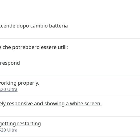
accende dopo cambio batteria
e che potrebbero essere utili:
t respond
orking properly.
20 Ultra
rely responsive and showing a white screen.
etting restarting
20 Ultra