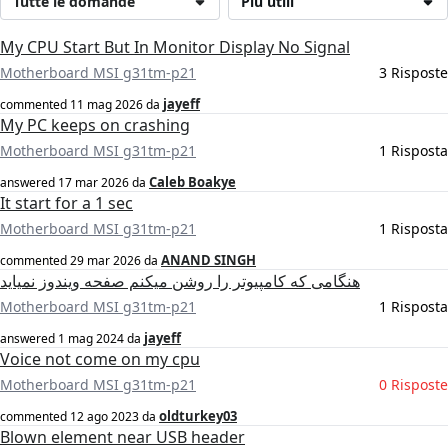
Tutte le domande
Più utili
My CPU Start But In Monitor Display No Signal
Motherboard MSI g31tm-p21
3 Risposte
jayeff
commented
11 mag 2026
da
My PC keeps on crashing
Motherboard MSI g31tm-p21
1 Risposta
Caleb Boakye
answered
17 mar 2026
da
It start for a 1 sec
Motherboard MSI g31tm-p21
1 Risposta
ANAND SINGH
commented
29 mar 2026
da
هنگامی که کامپیوتر را روشن میکنم صفحه ویندوز نمیاید
Motherboard MSI g31tm-p21
1 Risposta
jayeff
answered
1 mag 2024
da
Voice not come on my cpu
Motherboard MSI g31tm-p21
0 Risposte
oldturkey03
commented
12 ago 2023
da
Blown element near USB header