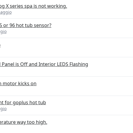
og X series spa is not working.
saggio
5 or 96 hot tub sensor?
gio
p
 Panel is Off and Interior LEDS Flashing
n motor kicks on
t for goplus hot tub
gio
erature way too high.