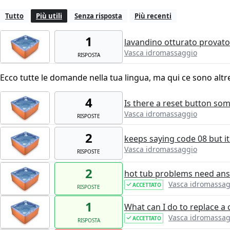
Tutto
Più utili
Senza risposta
Più recenti
1
lavandino otturato provato
Vasca idromassaggio
RISPOSTA
Ecco tutte le domande nella tua lingua, ma qui ce sono altr
4
Is there a reset button so
Vasca idromassaggio
RISPOSTE
2
keeps saying code 08 but it
Vasca idromassaggio
RISPOSTE
2
hot tub problems need an
Vasca idromassag
ACCETTATO
RISPOSTE
1
What can I do to replace a 
Vasca idromassag
ACCETTATO
RISPOSTA