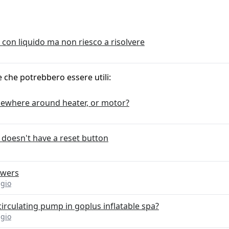
 con liquido ma non riesco a risolvere
e che potrebbero essere utili:
mewhere around heater, or motor?
 doesn't have a reset button
swers
gio
circulating pump in goplus inflatable spa?
gio