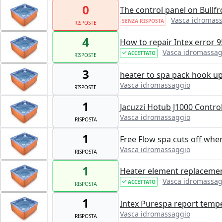
0
The control panel on Bullfr
Vasca idromas
SENZA RISPOSTA
RISPOSTE
4
How to repair Intex error 9
Vasca idromassag
ACCETTATO
RISPOSTE
3
heater to spa pack hook u
Vasca idromassaggio
RISPOSTE
1
Jacuzzi Hotub J1000 Control
Vasca idromassaggio
RISPOSTA
1
Free Flow spa cuts off whe
Vasca idromassaggio
RISPOSTA
1
Heater element replacemen
Vasca idromassag
ACCETTATO
RISPOSTA
1
Intex Purespa report temp
Vasca idromassaggio
RISPOSTA