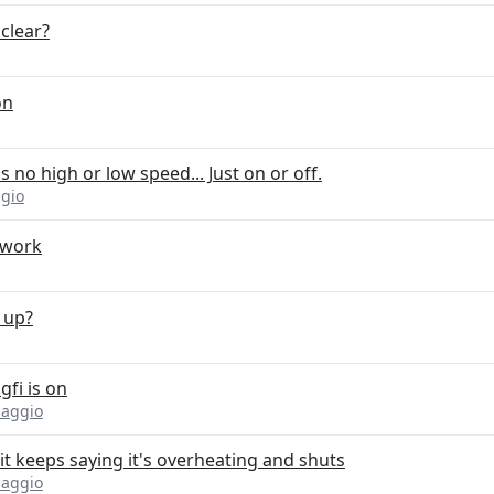
clear?
on
 no high or low speed... Just on or off.
gio
 work
 up?
gfi is on
saggio
 it keeps saying it's overheating and shuts
saggio