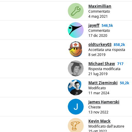
Maximillian
Commentato
4 mag 2021
jayeff
546,5k
Commentato
17 dic 2020
oldturkey03
858,2k
Accettata una risposta
8 set 2019
Michael Shaw
717
Risposta modificata
21 lug 2019
Matt Zieminski
50,2k
Modificato
11 mar 2024
James Hamerski
Chieste
13 nov 2022
Kevin Mack
Modificato dall'autore
25 ott 2022