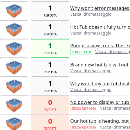
1
Why won’t error messages 
Vasca idromassaggio
RISPOSTA
1
Hot Tub doesn't fully turn 
Vasca idromassaggio
RISPOSTA
1
Pumps always runs. There is
Vasca idromassag
ACCETTATO
RISPOSTA
1
Brand new hot tub will not
Vasca idromassaggio
RISPOSTA
1
Why won't my hot tub heat
Vasca idromassaggio
RISPOSTA
0
No power to display or tub 
Vasca idromas
SENZA RISPOSTA
RISPOSTE
0
Our hot tub is heating, but
Vasca idromas
SENZA RISPOSTA
RISPOSTE