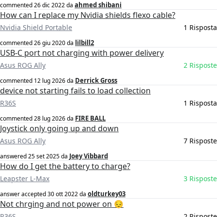
ahmed shibani
commented
26 dic 2022
da
How can I replace my Nvidia shields flexo cable?
Nvidia Shield Portable
1 Risposta
lilbill2
commented
26 giu 2020
da
USB-C port not charging with power delivery
Asus ROG Ally
2 Risposte
Derrick Gross
commented
12 lug 2026
da
device not starting fails to load collection
R36S
1 Risposta
FIRE BALL
commented
28 lug 2026
da
Joystick only going up and down
Asus ROG Ally
7 Risposte
Joey Vibbard
answered
25 set 2025
da
How do I get the battery to charge?
Leapster L-Max
3 Risposte
oldturkey03
answer accepted
30 ott 2022
da
Not chrging and not power on 😔
R36S
2 Risposte