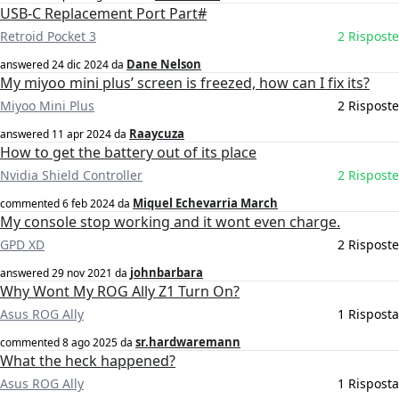
USB-C Replacement Port Part#
Retroid Pocket 3
2 Risposte
Dane Nelson
answered
24 dic 2024
da
My miyoo mini plus’ screen is freezed, how can I fix its?
Miyoo Mini Plus
2 Risposte
Raaycuza
answered
11 apr 2024
da
How to get the battery out of its place
Nvidia Shield Controller
2 Risposte
Miquel Echevarria March
commented
6 feb 2024
da
My console stop working and it wont even charge.
GPD XD
2 Risposte
johnbarbara
answered
29 nov 2021
da
Why Wont My ROG Ally Z1 Turn On?
Asus ROG Ally
1 Risposta
sr.hardwaremann
commented
8 ago 2025
da
What the heck happened?
Asus ROG Ally
1 Risposta