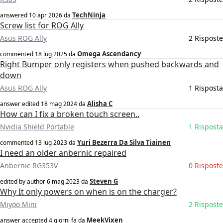
TechNinja
answered
10 apr 2026
da
Screw list for ROG Ally
Asus ROG Ally
2 Risposte
Omega Ascendancy
commented
18 lug 2025
da
Right Bumper only registers when pushed backwards and
down
Asus ROG Ally
1 Risposta
Alisha C
answer edited
18 mag 2024
da
How can I fix a broken touch screen..
Nvidia Shield Portable
1 Risposta
Yuri Bezerra Da Silva Tiainen
commented
13 lug 2023
da
I need an older anbernic repaired
Anbernic RG353V
0 Risposte
Steven G
edited by author
6 mag 2023
da
Why It only powers on when is on the charger?
Miyoo Mini
2 Risposte
MeekVixen
answer accepted
4 giorni fa
da