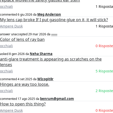
replace Wolverine safety glasses ear stem
occhiali
1 Risposta
Meg Anderson
commented
6 giu 2026
da
My lens cap broke If I put gasoline glue on it, it will stick?
Ampere Dusk
1 Risposta
------
answer unaccepted
29 mar 2026
da
Color of lens of ray ban
occhiali
0 Risposte
Neha Sharma
asked
8 gen 2026
da
anti-glare treatment is appearing as scratches on the
lenses
occhiali
5 Risposte
WIcogit8r
commented
4 set 2025
da
Hinges are way too loose.
occhiali
2 Risposte
benrum@gmail.com
commented
17 ago 2025
da
How to open this thing?
Ampere Dusk
0 Risposte