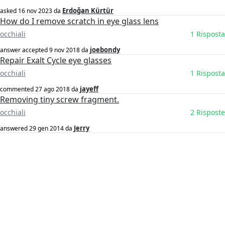
Erdoğan Kürtür
asked
16 nov 2023
da
How do I remove scratch in eye glass lens
occhiali
1 Risposta
joebondy
answer accepted
9 nov 2018
da
Repair Exalt Cycle eye glasses
occhiali
1 Risposta
jayeff
commented
27 ago 2018
da
Removing tiny screw fragment.
occhiali
2 Risposte
Jerry
answered
29 gen 2014
da