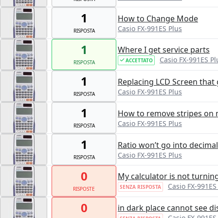
1
How to Change Mode
Casio FX-991ES Plus
RISPOSTA
1
Where I get service parts
Casio FX-991ES Pl
ACCETTATO
RISPOSTA
1
Replacing LCD Screen that 
Casio FX-991ES Plus
RISPOSTA
1
How to remove stripes on m
Casio FX-991ES Plus
RISPOSTA
1
Ratio won’t go into decimal
Casio FX-991ES Plus
RISPOSTA
0
My calculator is not turnin
Casio FX-991ES
SENZA RISPOSTA
RISPOSTE
0
in dark place cannot see di
Casio FX-991ES