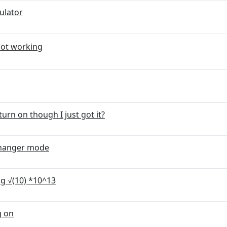
ulator
not working
urn on though I just got it?
 changer mode
ng √(10) *10^13
g on