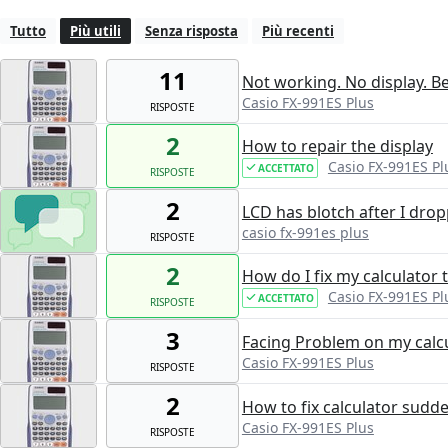
Tutto
Più utili
Senza risposta
Più recenti
11
Not working. No display. B
Casio FX-991ES Plus
RISPOSTE
2
How to repair the display
Casio FX-991ES Pl
ACCETTATO
RISPOSTE
2
LCD has blotch after I drop
casio fx-991es plus
RISPOSTE
2
How do I fix my calculator 
Casio FX-991ES Pl
ACCETTATO
RISPOSTE
3
Facing Problem on my calc
Casio FX-991ES Plus
RISPOSTE
2
How to fix calculator sudde
Casio FX-991ES Plus
RISPOSTE