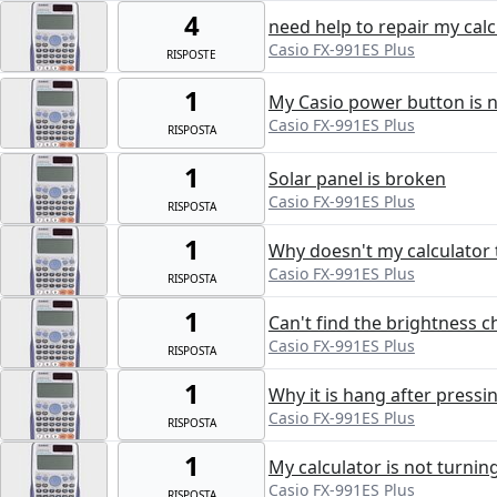
4
need help to repair my calc
Casio FX-991ES Plus
RISPOSTE
1
My Casio power button is 
Casio FX-991ES Plus
RISPOSTA
1
Solar panel is broken
Casio FX-991ES Plus
RISPOSTA
1
Why doesn't my calculator t
Casio FX-991ES Plus
RISPOSTA
1
Can't find the brightness
Casio FX-991ES Plus
RISPOSTA
1
Why it is hang after pressi
Casio FX-991ES Plus
RISPOSTA
1
My calculator is not turnin
Casio FX-991ES Plus
RISPOSTA