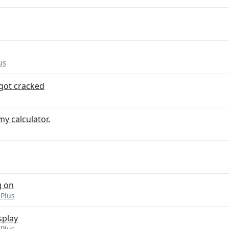
us
got cracked
y calculator.
g on
 Plus
splay
 Plus