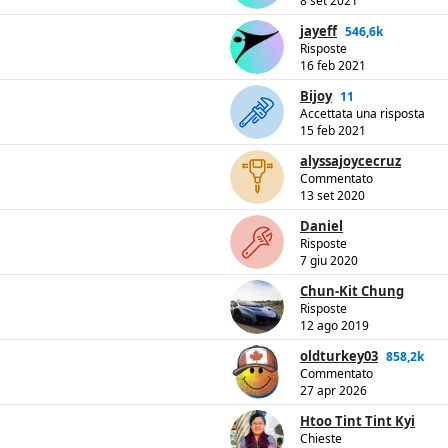
8 set 2021
jayeff
546,6k
Risposte
16 feb 2021
Bijoy
11
Accettata una risposta
15 feb 2021
alyssajoycecruz
Commentato
13 set 2020
Daniel
Risposte
7 giu 2020
Chun-Kit Chung
Risposte
12 ago 2019
oldturkey03
858,2k
Commentato
27 apr 2026
Htoo Tint Tint Kyi
Chieste