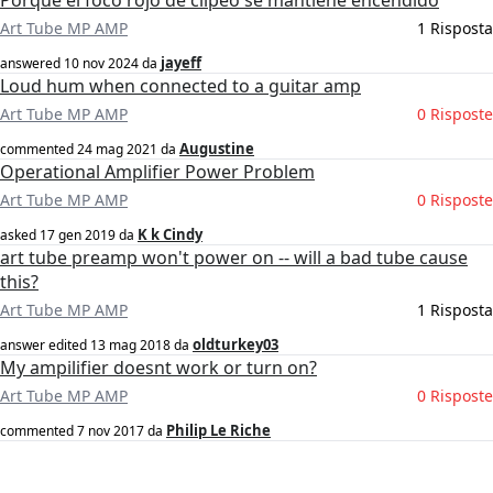
Porque el foco rojo de clipeo se mantiene encendido
Art Tube MP AMP
1 Risposta
jayeff
answered
10 nov 2024
da
Loud hum when connected to a guitar amp
Art Tube MP AMP
0 Risposte
Augustine
commented
24 mag 2021
da
Operational Amplifier Power Problem
Art Tube MP AMP
0 Risposte
K k Cindy
asked
17 gen 2019
da
art tube preamp won't power on -- will a bad tube cause
this?
Art Tube MP AMP
1 Risposta
oldturkey03
answer edited
13 mag 2018
da
My ampilifier doesnt work or turn on?
Art Tube MP AMP
0 Risposte
Philip Le Riche
commented
7 nov 2017
da