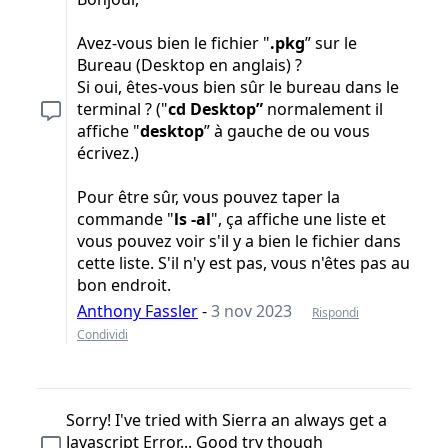
Avez-vous bien le fichier "
.pkg
” sur le
Bureau (Desktop en anglais) ?
Si oui, êtes-vous bien sûr le bureau dans le
terminal ? ("
cd Desktop”
normalement il
affiche "
desktop
” à gauche de ou vous
écrivez.)
Pour être sûr, vous pouvez taper la
commande "
ls -al
", ça affiche une liste et
vous pouvez voir s'il y a bien le fichier dans
cette liste. S'il n'y est pas, vous n'êtes pas au
bon endroit.
Anthony Fassler
-
3 nov 2023
Rispondi
Condividi
Sorry! I've tried with Sierra an always get a
Javascript Error... Good try though