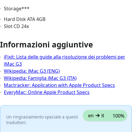
Storage***
Hard Disk ATA 4GB
Slot CD 24x
Informazioni aggiuntive
iFixit: Lista delle guide alla risoluzione dei problemi per
iMac G3
Wikipedia: iMac G3 (ENG)
Wikipedia: Famiglia iMac G3 (ITA)
Mactracker: Application with Apple Product Specs
EveryMac: Online Apple Product Specs
en
it
100%
Un ringraziamento speciale a questi
traduttori: