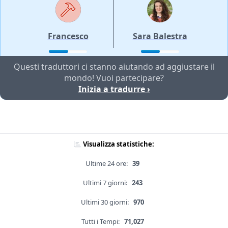
Francesco
Sara Balestra
Questi traduttori ci stanno aiutando ad aggiustare il
mondo! Vuoi partecipare?
Inizia a tradurre ›
Visualizza statistiche:
Ultime 24 ore:
39
Ultimi 7 giorni:
243
Ultimi 30 giorni:
970
Tutti i Tempi:
71,027