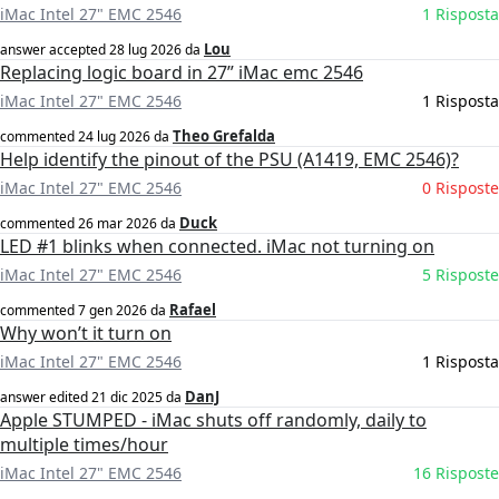
iMac Intel 27" EMC 2546
1 Risposta
Lou
answer accepted
28 lug 2026
da
Replacing logic board in 27” iMac emc 2546
iMac Intel 27" EMC 2546
1 Risposta
Theo Grefalda
commented
24 lug 2026
da
Help identify the pinout of the PSU (A1419, EMC 2546)?
iMac Intel 27" EMC 2546
0 Risposte
Duck
commented
26 mar 2026
da
LED #1 blinks when connected. iMac not turning on
iMac Intel 27" EMC 2546
5 Risposte
Rafael
commented
7 gen 2026
da
Why won’t it turn on
iMac Intel 27" EMC 2546
1 Risposta
DanJ
answer edited
21 dic 2025
da
Apple STUMPED - iMac shuts off randomly, daily to
multiple times/hour
iMac Intel 27" EMC 2546
16 Risposte