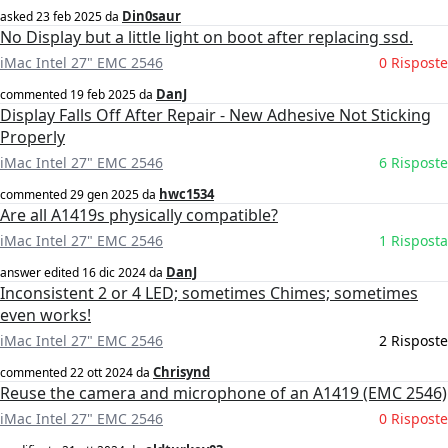
Din0saur
asked
23 feb 2025
da
No Display but a little light on boot after replacing ssd.
iMac Intel 27" EMC 2546
0 Risposte
DanJ
commented
19 feb 2025
da
Display Falls Off After Repair - New Adhesive Not Sticking
Properly
iMac Intel 27" EMC 2546
6 Risposte
hwc1534
commented
29 gen 2025
da
Are all A1419s physically compatible?
iMac Intel 27" EMC 2546
1 Risposta
DanJ
answer edited
16 dic 2024
da
Inconsistent 2 or 4 LED; sometimes Chimes; sometimes
even works!
iMac Intel 27" EMC 2546
2 Risposte
Chrisynd
commented
22 ott 2024
da
Reuse the camera and microphone of an A1419 (EMC 2546)
iMac Intel 27" EMC 2546
0 Risposte