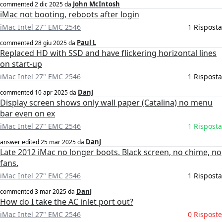
John McIntosh
commented
2 dic 2025
da
iMac not booting, reboots after login
iMac Intel 27" EMC 2546
1 Risposta
Paul L
commented
28 giu 2025
da
Replaced HD with SSD and have flickering horizontal lines
on start-up
iMac Intel 27" EMC 2546
1 Risposta
DanJ
commented
10 apr 2025
da
Display screen shows only wall paper (Catalina) no menu
bar even on ex
iMac Intel 27" EMC 2546
1 Risposta
DanJ
answer edited
25 mar 2025
da
Late 2012 iMac no longer boots. Black screen, no chime, no
fans.
iMac Intel 27" EMC 2546
1 Risposta
DanJ
commented
3 mar 2025
da
How do I take the AC inlet port out?
iMac Intel 27" EMC 2546
0 Risposte