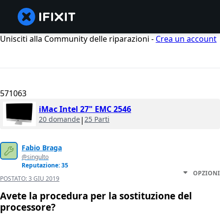
Unisciti alla Community delle riparazioni -
Crea un account
571063
iMac Intel 27" EMC 2546
20 domande
|
25 Parti
Fabio Braga
@singulto
Reputazione: 35
OPZIONI
POSTATO:
3 GIU 2019
Avete la procedura per la sostituzione del
processore?