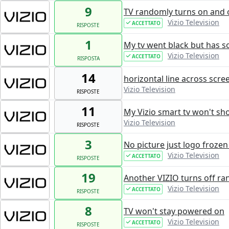
9
TV randomly turns on and o
Vizio Television
ACCETTATO
RISPOSTE
1
My tv went black but has 
Vizio Television
ACCETTATO
RISPOSTA
14
horizontal line across scre
Vizio Television
RISPOSTE
11
My Vizio smart tv won't sho
Vizio Television
RISPOSTE
3
No picture just logo froze
Vizio Television
ACCETTATO
RISPOSTE
19
Another VIZIO turns off r
Vizio Television
ACCETTATO
RISPOSTE
8
TV won't stay powered on
Vizio Television
ACCETTATO
RISPOSTE