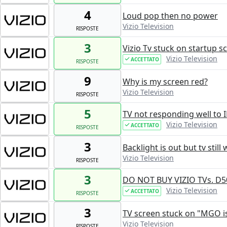
4
Loud pop then no power
Vizio Television
RISPOSTE
3
Vizio Tv stuck on startup s
Vizio Television
ACCETTATO
RISPOSTE
9
Why is my screen red?
Vizio Television
RISPOSTE
5
TV not responding well t
Vizio Television
ACCETTATO
RISPOSTE
3
Backlight is out but tv still
Vizio Television
RISPOSTE
3
DO NOT BUY VIZIO TVs. D50
Vizio Television
ACCETTATO
RISPOSTE
3
TV screen stuck on "MGO is
Vizio Television
RISPOSTE