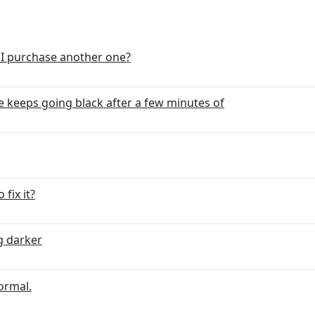
 I purchase another one?
e keeps going black after a few minutes of
 fix it?
ng darker
ormal.