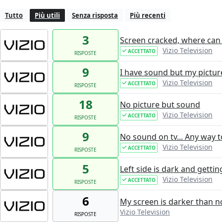
Tutto
Più utili
Senza risposta
Più recenti
3
Screen cracked, where can
Vizio Television
ACCETTATO
RISPOSTE
9
I have sound but my pictur
Vizio Television
ACCETTATO
RISPOSTE
18
No picture but sound
Vizio Television
ACCETTATO
RISPOSTE
9
No sound on tv... Any way to
Vizio Television
ACCETTATO
RISPOSTE
5
Left side is dark and getti
Vizio Television
ACCETTATO
RISPOSTE
6
My screen is darker than n
Vizio Television
RISPOSTE