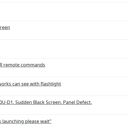
creen
o IR remote commands
 works can see with flashlight
U-D1. Sudden Black Screen. Panel Defect.
 launching please wait"