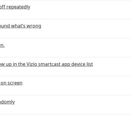
ff repeatedly
sound what’s wrong
en.
w up in the Vizio smartcast app device list
n on screen
andomly