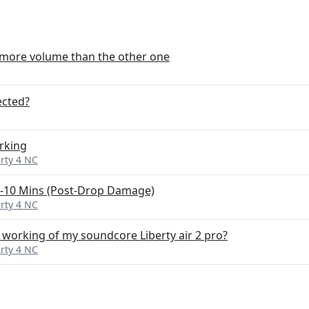
 more volume than the other one
ected?
orking
rty 4 NC
5-10 Mins (Post-Drop Damage)
rty 4 NC
s working of my soundcore Liberty air 2 pro?
rty 4 NC