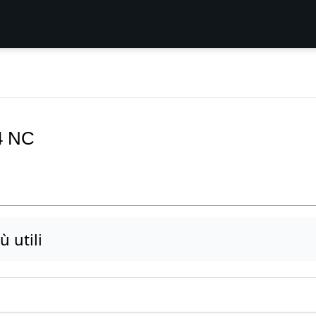
4 NC
 utili