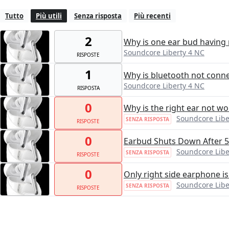
Tutto
Più utili
Senza risposta
Più recenti
2
Why is one ear bud having
Soundcore Liberty 4 NC
RISPOSTE
1
Why is bluetooth not conn
Soundcore Liberty 4 NC
RISPOSTA
0
Why is the right ear not w
Soundcore Libe
SENZA RISPOSTA
RISPOSTE
0
Earbud Shuts Down After 
Soundcore Libe
SENZA RISPOSTA
RISPOSTE
0
Only right side earphone i
Soundcore Libe
SENZA RISPOSTA
RISPOSTE