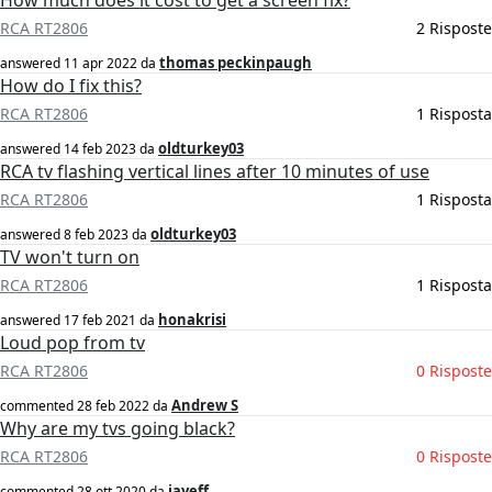
How much does it cost to get a screen fix?
RCA RT2806
2 Risposte
thomas peckinpaugh
answered
11 apr 2022
da
How do I fix this?
RCA RT2806
1 Risposta
oldturkey03
answered
14 feb 2023
da
RCA tv flashing vertical lines after 10 minutes of use
RCA RT2806
1 Risposta
oldturkey03
answered
8 feb 2023
da
TV won't turn on
RCA RT2806
1 Risposta
honakrisi
answered
17 feb 2021
da
Loud pop from tv
RCA RT2806
0 Risposte
Andrew S
commented
28 feb 2022
da
Why are my tvs going black?
RCA RT2806
0 Risposte
jayeff
commented
28 ott 2020
da