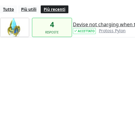
Tutto
Più utili
Più recenti
4
Devise not charging when 
Protoss Pylon
ACCETTATO
RISPOSTE