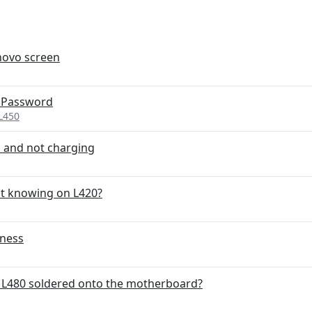
novo screen
 Password
L450
n and not charging
t knowing on L420?
rness
e L480 soldered onto the motherboard?