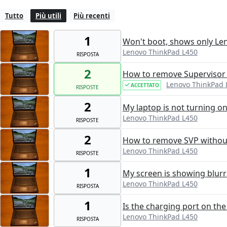
Tutto
Più utili
Più recenti
1
Won't boot, shows only Le
Lenovo ThinkPad L450
RISPOSTA
2
How to remove Supervisor
Lenovo ThinkPad 
ACCETTATO
RISPOSTE
2
My laptop is not turning o
Lenovo ThinkPad L450
RISPOSTE
2
How to remove SVP withou
Lenovo ThinkPad L450
RISPOSTE
1
My screen is showing blur
Lenovo ThinkPad L450
RISPOSTA
1
Is the charging port on th
Lenovo ThinkPad L450
RISPOSTA