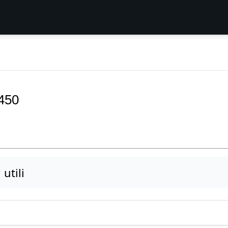
450
utili