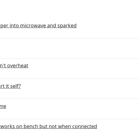
raper into microwave and sparked
n't overheat
t it self?
 me
 works on bench but not when connected