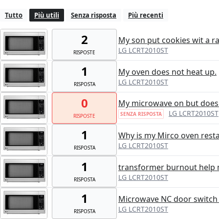
Tutto
Più utili
Senza risposta
Più recenti
2
My son put cookies wit a 
LG LCRT2010ST
RISPOSTE
1
My oven does not heat up.
LG LCRT2010ST
RISPOSTA
0
My microwave on but does
LG LCRT2010ST
SENZA RISPOSTA
RISPOSTE
1
Why is my Mirco oven restar
LG LCRT2010ST
RISPOSTA
1
transformer burnout help
LG LCRT2010ST
RISPOSTA
1
Microwave NC door switch
LG LCRT2010ST
RISPOSTA