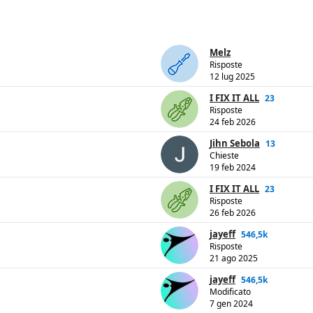
Melz
Risposte
12 lug 2025
I FIX IT ALL
23
Risposte
24 feb 2026
Jihn Sebola
13
Chieste
19 feb 2024
I FIX IT ALL
23
Risposte
26 feb 2026
jayeff
546,5k
Risposte
21 ago 2025
jayeff
546,5k
Modificato
7 gen 2024