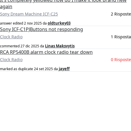
It’s completely yellowed how do I make it look brand new
again
Sony Dream Machine ICF-C25
2 Risposte
oldturkey03
answer edited
2 nov 2025
da
Sony ICF-C1PJButtons not responding
Clock Radio
1 Risposta
Linas Maksvytis
commented
27 dic 2025
da
RCA RP5400B alarm clock radio tear down
Clock Radio
0 Risposte
jayeff
marked as duplicate
24 set 2025
da