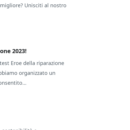
igliore? Unisciti al nostro
ione 2023!
est Eroe della riparazione
 abbiamo organizzato un
consentito…