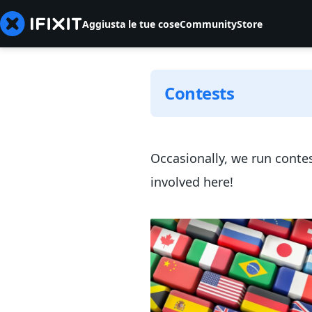
Aggiusta le tue cose
Community
Store
Contests
Occasionally, we run conte
involved here!