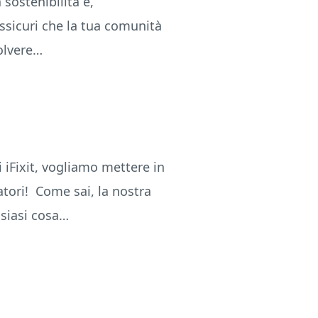
sostenibilità e,
assicuri che la tua comunità
solvere…
 iFixit, vogliamo mettere in
atori! Come sai, la nostra
lsiasi cosa…