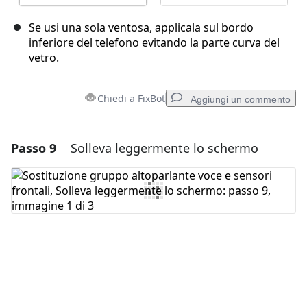
Se usi una sola ventosa, applicala sul bordo
inferiore del telefono evitando la parte curva del
vetro.
Chiedi a FixBot
Aggiungi un commento
Passo 9
Solleva leggermente lo schermo
Aggiungi un commento
Aggiungi Commento
Annulla
Pubblica commento