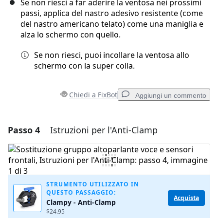
Se non riesci a far aderire la ventosa nei prossimi
passi, applica del nastro adesivo resistente (come
del nastro americano telato) come una maniglia e
alza lo schermo con quello.
Se non riesci, puoi incollare la ventosa allo
schermo con la super colla.
Chiedi a FixBot
Aggiungi un commento
Passo 4
Istruzioni per l'Anti-Clamp
Aggiungi un commento
Aggiungi Commento
STRUMENTO UTILIZZATO IN
QUESTO PASSAGGIO:
Annulla
Pubblica commento
Acquista
Clampy - Anti-Clamp
$24.95