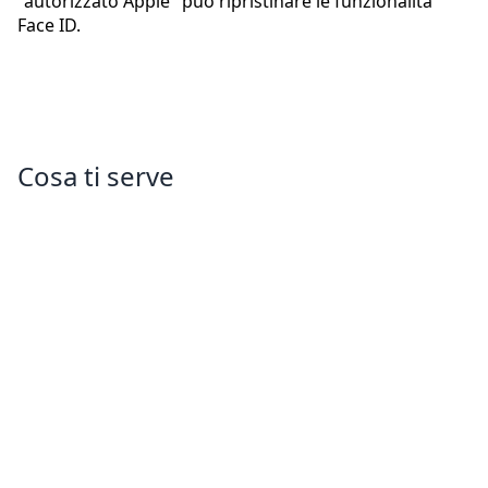
"autorizzato Apple" può ripristinare le funzionalità
Face ID.
Cosa ti serve