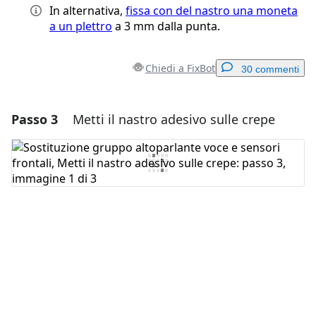
In alternativa,
fissa con del nastro una moneta
a un plettro
a 3 mm dalla punta.
Chiedi a FixBot
30 commenti
Passo 3
Metti il nastro adesivo sulle crepe
Aggiungi un commento
Aggiungi Commento
Annulla
Pubblica commento