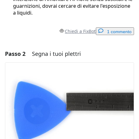
guarnizioni, dovrai cercare di evitare l'esposizione
a liquidi.
Chiedi a FixBot
1 commento
Passo 2
Segna i tuoi plettri
Aggiungi un commento
Aggiungi Commento
Annulla
Pubblica commento