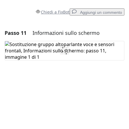
Chiedi a FixBot
Aggiungi un commento
Passo 11
Informazioni sullo schermo
Aggiungi un commento
Aggiungi Commento
Annulla
Pubblica commento