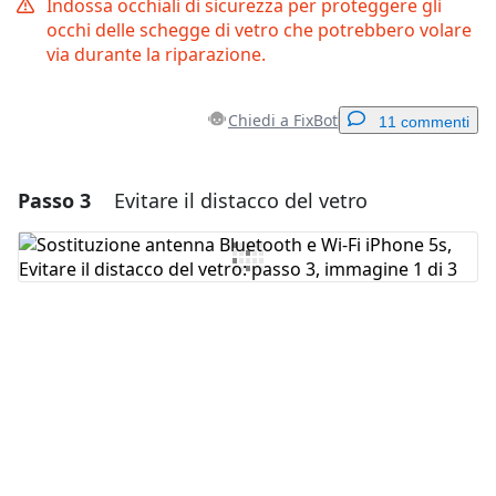
Indossa occhiali di sicurezza per proteggere gli
occhi delle schegge di vetro che potrebbero volare
via durante la riparazione.
Chiedi a FixBot
11 commenti
Passo 3
Evitare il distacco del vetro
Aggiungi un commento
Aggiungi Commento
Annulla
Pubblica commento