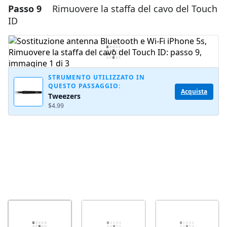
Passo 9
Rimuovere la staffa del cavo del Touch
Aggiungi un commento
ID
Aggiungi Commento
Annulla
Pubblica commento
STRUMENTO UTILIZZATO IN
QUESTO PASSAGGIO:
Acquista
Tweezers
$4.99