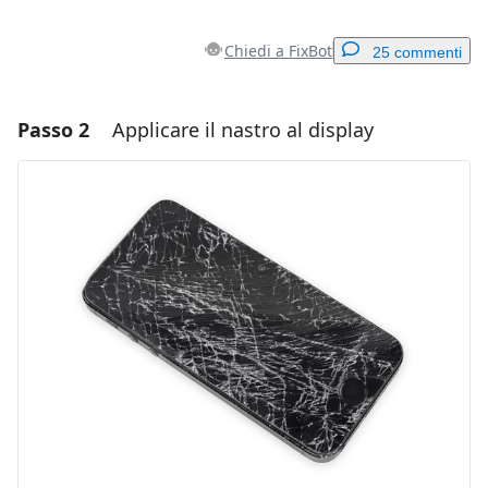
Chiedi a FixBot
25 commenti
Passo 2
Applicare il nastro al display
Aggiungi un commento
Aggiungi Commento
Annulla
Pubblica commento