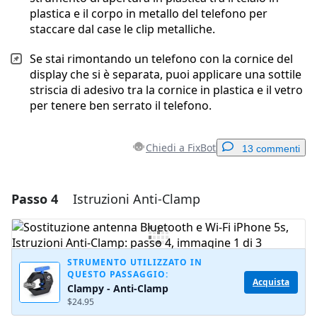
plastica e il corpo in metallo del telefono per
staccare dal case le clip metalliche.
Se stai rimontando un telefono con la cornice del
display che si è separata, puoi applicare una sottile
striscia di adesivo tra la cornice in plastica e il vetro
per tenere ben serrato il telefono.
Chiedi a FixBot
13 commenti
Passo 4
Istruzioni Anti-Clamp
Aggiungi un commento
Aggiungi Commento
STRUMENTO UTILIZZATO IN
QUESTO PASSAGGIO:
Acquista
Clampy - Anti-Clamp
Annulla
Pubblica commento
$24.95