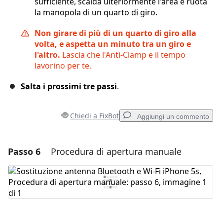
sufficiente, scalda ulteriormente l'area e ruota
la manopola di un quarto di giro.
Non girare di più di un quarto di giro alla
volta, e aspetta un minuto tra un giro e
l'altro.
Lascia che l'Anti-Clamp e il tempo
lavorino per te.
Salta i prossimi tre passi
.
Chiedi a FixBot
Aggiungi un commento
Passo 6
Procedura di apertura manuale
Aggiungi un commento
Aggiungi Commento
Annulla
Pubblica commento