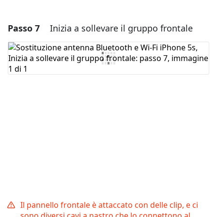
Passo 7
Inizia a sollevare il gruppo frontale
Aggiungi un commento
Aggiungi Commento
Annulla
Pubblica commento
Il pannello frontale è attaccato con delle clip, e ci
sono diversi cavi a nastro che lo connettono al