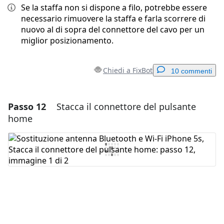
Se la staffa non si dispone a filo, potrebbe essere
necessario rimuovere la staffa e farla scorrere di
nuovo al di sopra del connettore del cavo per un
miglior posizionamento.
Chiedi a FixBot
10 commenti
Passo 12
Stacca il connettore del pulsante
Aggiungi un commento
home
Aggiungi Commento
Annulla
Pubblica commento