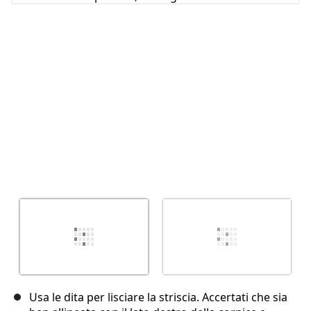
Annulla
Pubblica commento
Usa le dita per lisciare la striscia. Accertati che sia