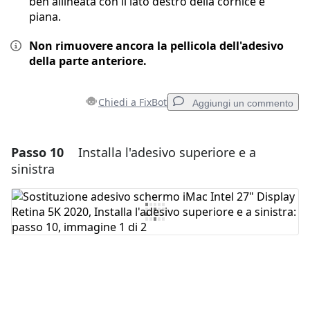
ben allineata con il lato destro della cornice e
piana.
Non rimuovere ancora la pellicola dell'adesivo
della parte anteriore.
Chiedi a FixBot
Aggiungi un commento
Passo 10
Installa l'adesivo superiore e a
Aggiungi un commento
sinistra
Aggiungi Commento
Annulla
Pubblica commento