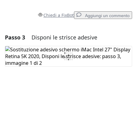
Chiedi a FixBot
Aggiungi un commento
Passo 3
Disponi le strisce adesive
Aggiungi un commento
Aggiungi Commento
Annulla
Pubblica commento