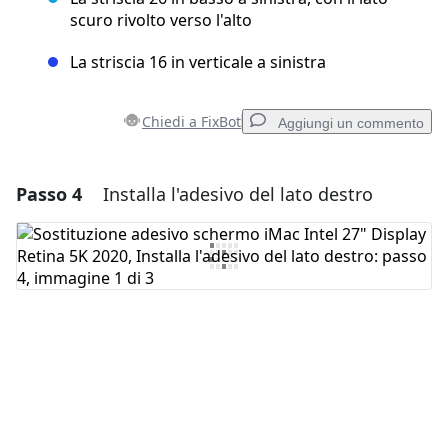
scuro rivolto verso l'alto
La striscia 16 in verticale a sinistra
Chiedi a FixBot
Aggiungi un commento
Passo 4
Installa l'adesivo del lato destro
Aggiungi un commento
Aggiungi Commento
Annulla
Pubblica commento