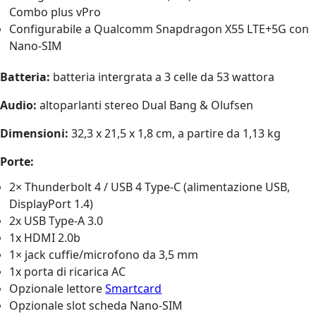
Combo plus vPro
Configurabile a Qualcomm Snapdragon X55 LTE+5G con
Nano-SIM
Batteria:
batteria intergrata a 3 celle da 53 wattora
Audio:
altoparlanti stereo Dual Bang & Olufsen
Dimensioni:
32,3 x 21,5 x 1,8 cm, a partire da 1,13 kg
Porte:
2× Thunderbolt 4 / USB 4 Type-C (alimentazione USB,
DisplayPort 1.4)
2x USB Type-A 3.0
1x HDMI 2.0b
1× jack cuffie/microfono da 3,5 mm
1x porta di ricarica AC
Opzionale lettore
Smartcard
Opzionale slot scheda Nano-SIM